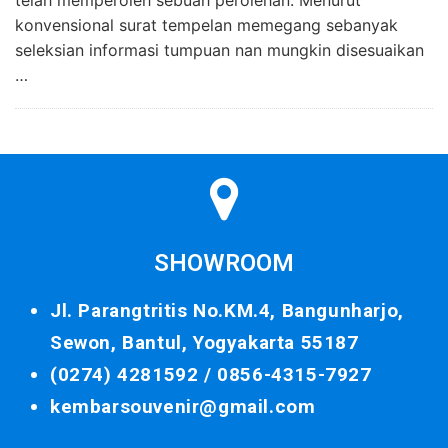
konvensional surat tempelan memegang sebanyak
seleksian informasi tumpuan nan mungkin disesuaikan
…
SHOWROOM
Jl. Parangtritis No.KM.4, Bangunharjo,
Sewon, Bantul, Yogyakarta 55187
(0274) 4281592 /
0856-4315-7927
kembarsouvenir@gmail.com