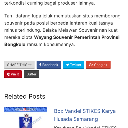
terkondisi cuming bagai produser lainnya.
Tan- datang lupa jeluk memutuskan situs memborong
souvenir pada posisi berbeda lantaran kualitasnya
minus terlindung. Belaka Melawan Souvenir nan kuat
mereka cipta
Wayang Souvenir Pemerintah Provinsi
Bengkulu
ransum konsumennya.
SHARE THIS
Facebook
Twitter
Google+
Pin It
Buffer
Related Posts
Box Vandel STIKES Karya
Husada Semarang
Kesukaan Box Vandel STIKES