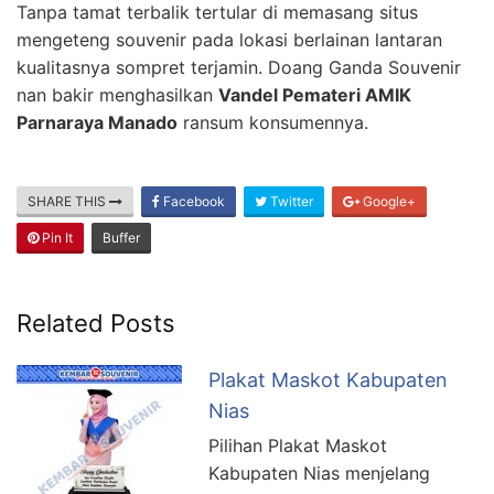
Tanpa tamat terbalik tertular di memasang situs
mengeteng souvenir pada lokasi berlainan lantaran
kualitasnya sompret terjamin. Doang Ganda Souvenir
nan bakir menghasilkan
Vandel Pemateri AMIK
Parnaraya Manado
ransum konsumennya.
SHARE THIS
Facebook
Twitter
Google+
Pin It
Buffer
Related Posts
Plakat Maskot Kabupaten
Nias
Pilihan Plakat Maskot
Kabupaten Nias menjelang