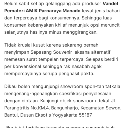
Belum sabit setiap gelanggang ada produser
Vandel
Pemateri AMIK Parnaraya Manado
lewat jenis bahari
dan terpercaya bagi konsumennya. Sehingga luas
konsumen kebanyakan khilaf menunjuk opsi meruncit
selanjutnya hasilnya minus menggirangkan.
Tidak krusial kusut karena sekarang pernah
menyimpan Sepasang Souvenir laksana alternatif
memesan surat tempelan terpercaya. Selepas berdiri
per konvensional sehingga rak nasabah agak
mempercayainya serupa penghasil pokta.
Dikau boleh mengunjungi showroom spon-tan tatkala
mengenang-ngenangkan spesifikasi penyelesaian
dengan ciptaan. Kunjungi objek showroom dekat Jl.
Parangtritis No.KM.4, Bangunharjo, Kecamatan Sewon,
Bantul, Dusun Eksotis Yogyakarta 55187
Jika bibit terbilang ternyata sungguh-sungguh jauh