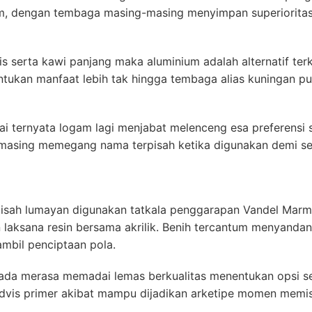
um, dengan tembaga masing-masing menyimpan superioritas
 serta kawi panjang maka aluminium adalah alternatif ter
tukan manfaat lebih tak hingga tembaga alias kuningan pu
ai ternyata logam lagi menjabat melenceng esa preferensi
masing memegang nama terpisah ketika digunakan demi sek
pisah lumayan digunakan tatkala penggarapan Vandel Marme
 laksana resin bersama akrilik. Benih tercantum menyanda
mbil penciptaan pola.
da merasa memadai lemas berkualitas menentukan opsi se
vis primer akibat mampu dijadikan arketipe momen memi