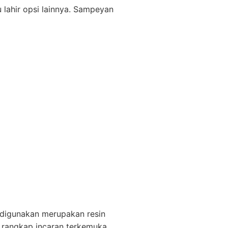
 lahir opsi lainnya. Sampeyan
u digunakan merupakan resin
 rangkap incaran terkemuka.