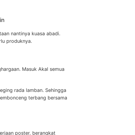
in
taan nantinya kuasa abadi.
rlu produknya.
nghargaan. Masuk Akal semua
deging rada lamban. Sehingga
membonceng terbang bersama
rjaan poster. berangkat