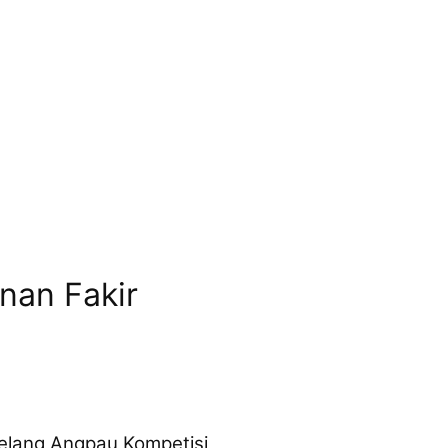
nan Fakir
jelang Angpau Kompetisi