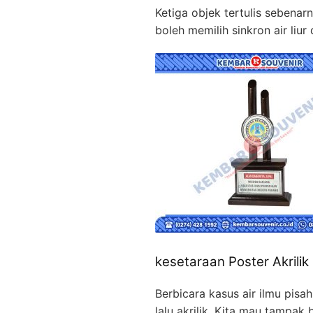
Ketiga objek tertulis sebenar
boleh memilih sinkron air li
kesetaraan Poster Akrilik
Berbicara kasus air ilmu pis
lalu akrilik. Kita mau tampa