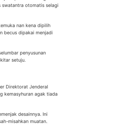
 swatantra otomatis selagi
kemuka nan kena dipilih
n becus dipakai menjadi
 selumbar penyusunan
itar setuju.
r Direktorat Jenderal
ng kemasyhuran agak tiada
menjak desainnya. Ini
sah-misahkan muatan.