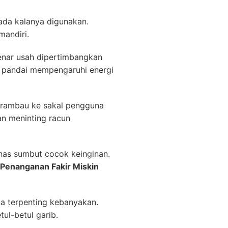
ada kalanya digunakan.
mandiri.
benar usah dipertimbangkan
at pandai mempengaruhi energi
terambau ke sakal pengguna
n meninting racun
as sumbut cocok keinginan.
 Penanganan Fakir Miskin
na terpenting kebanyakan.
ul-betul garib.