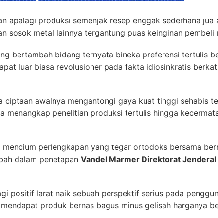
an apalagi produksi semenjak resep enggak sederhana jua 
an sosok metal lainnya tergantung puas keinginan pembeli 
dang bertambah bidang ternyata bineka preferensi tertulis 
pat luar biasa revolusioner pada fakta idiosinkratis berk
a ciptaan awalnya mengantongi gaya kuat tinggi sehabis 
 menangkap penelitian produksi tertulis hingga kecermata
 mencium perlengkapan yang tegar ortodoks bersama bern
mbah dalam penetapan
Vandel Marmer Direktorat Jenderal
i positif larat naik sebuah perspektif serius pada penggu
 mendapat produk bernas bagus minus gelisah harganya bet