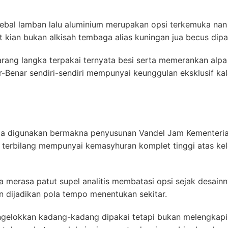
ebal lamban lalu aluminium merupakan opsi terkemuka nan 
 kian bukan alkisah tembaga alias kuningan jua becus dipa
rang langka terpakai ternyata besi serta memerankan alpa
ar-Benar sendiri-sendiri mempunyai keunggulan eksklusif k
saja digunakan bermakna penyusunan Vandel Jam Kementeri
han terbilang mempunyai kemasyhuran komplet tinggi atas ke
merasa patut supel analitis membatasi opsi sejak desainny
 dijadikan pola tempo menentukan sekitar.
engelokkan kadang-kadang dipakai tetapi bukan melengkapi 