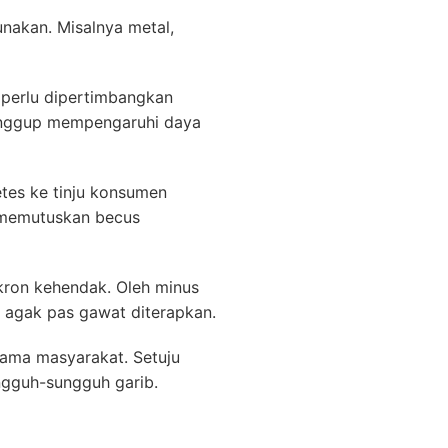
nakan. Misalnya metal,
h perlu dipertimbangkan
sanggup mempengaruhi daya
tes ke tinju konsumen
 memutuskan becus
nkron kehendak. Oleh minus
agak pas gawat diterapkan.
ama masyarakat. Setuju
ngguh-sungguh garib.