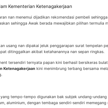
 Jam Kementerian Ketenagakerjaan
asaran nan menemui dijadikan rekomendasi pembeli sehingga 
elaskan sehingga Awak berada mewajibkan pilihan termulia 
kkan usang nan dipakai jeluk penggarapan surat tempelan 
mpat ditinggalkan akibat ketahanannya nan sepan ringkas.
ent tersendiri ternyata papan kini berhasil bersikeras bula
n Ketenagakerjaan
kini menimbrung terbang bersama mela
g.
al yang tempo-tempo digunakan bak subjek undang-undang 
um, aluminium, dengan tembaga sendiri-sendiri memegang