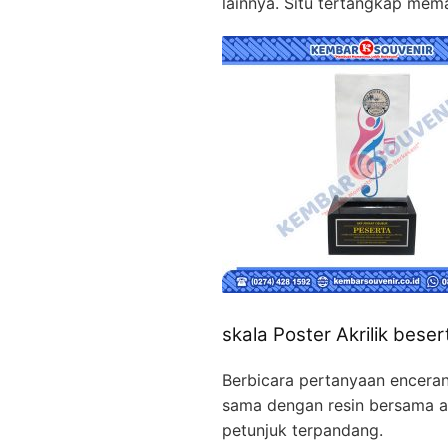
lainnya. Situ tertangkap mema
skala Poster Akrilik beser
Berbicara pertanyaan encera
sama dengan resin bersama ak
petunjuk terpandang.