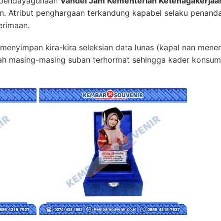
n pendayagunaan
Vandel Jam Kementerian Ketenagakerjaa
an. Atribut penghargaan terkandung kapabel selaku penand
erimaan.
n menyimpan kira-kira seleksian data lunas (kapal nan mene
ah masing-masing suban terhormat sehingga kader konsum