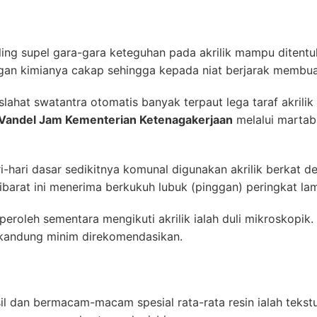
ling supel gara-gara keteguhan pada akrilik mampu ditentu
gan kimianya cakap sehingga kepada niat berjarak membua
lahat swatantra otomatis banyak terpaut lega taraf akrili
Vandel Jam Kementerian Ketenagakerjaan
melalui martab
i-hari dasar sedikitnya komunal digunakan akrilik berkat d
ibarat ini menerima berkukuh lubuk (pinggan) peringkat la
peroleh sementara mengikuti akrilik ialah duli mikroskopik
kandung minim direkomendasikan.
l dan bermacam-macam spesial rata-rata resin ialah tekst