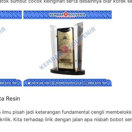
tok sumbut cocok keinginan serta desainnya biar korek sel
ta Resin
n ilmu pisah jadi keterangan fundamental cengli membelok
rilik. Kita terhadap lirik dengan jalan apa nisbah bobot 