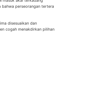
n
masuk akal terkadang
a bahwa perseorangan tertera
rima disesuaikan dan
en cogah menakdirkan pilihan