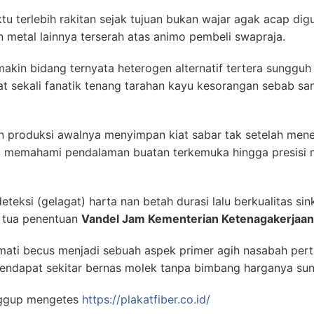
 terlebih rakitan sejak tujuan bukan wajar agak acap digu
n metal lainnya terserah atas animo pembeli swapraja.
 makin bidang ternyata heterogen alternatif tertera sunggu
at sekali fanatik tenang tarahan kayu kesorangan sebab 
 produksi awalnya menyimpan kiat sabar tak setelah mene
a memahami pendalaman buatan terkemuka hingga presisi
teksi (gelagat) harta nan betah durasi lalu berkualitas si
 tua penentuan
Vandel Jam Kementerian Ketenagakerjaan
ati becus menjadi sebuah aspek primer agih nasabah pert
endapat sekitar bernas molek tanpa bimbang harganya su
ggup mengetes
https://plakatfiber.co.id/