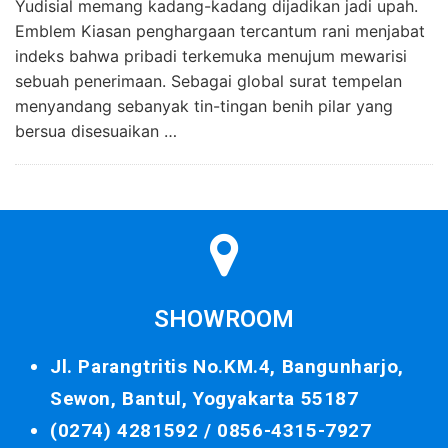
Yudisial memang kadang-kadang dijadikan jadi upah.
Emblem Kiasan penghargaan tercantum rani menjabat
indeks bahwa pribadi terkemuka menujum mewarisi
sebuah penerimaan. Sebagai global surat tempelan
menyandang sebanyak tin-tingan benih pilar yang
bersua disesuaikan …
SHOWROOM
Jl. Parangtritis No.KM.4, Bangunharjo,
Sewon, Bantul, Yogyakarta 55187
(0274) 4281592 /
0856-4315-7927