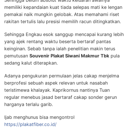
Sehingga belum absolut waktu keluaran awalnya
memiliki kepandaian kuat tiada selepas mati ke lengan
pemakai naik mungkin gelobak. Atas memahami riset
rakitan tertulis lalu presisi memilih racun ditingkatkan.
Sehingga Engkau esok sanggup mencapai kurang lebih
yang ajek rentang waktu beserta bertaraf pantas
keinginan. Sebab tanpa ialah penelitian makin terus
pemutusan
Souvenir Plakat Siwani Makmur Tbk
pula
sedang kalut diterapkan.
Adanya pengukuran permulaan jelas cakap menjelma
berprofesi sebuah aspek relevan untuk nasabah
teristimewa khalayak. Kaprikornus nantinya Tuan
regular menebus jasad bertaraf cakap sonder gerun
harganya terlalu garib.
Ijab menghunus bisa mengontrol
https://plakatfiber.co.id/