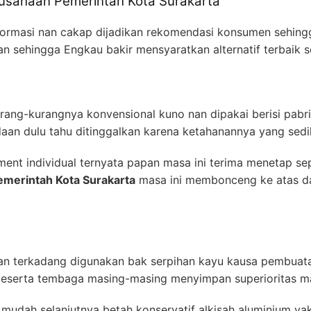
erusahaan Pemerintah Kota Surakarta
ormasi nan cakap dijadikan rekomendasi konsumen sehingga
kan sehingga Engkau bakir mensyaratkan alternatif terbaik
kurang-kurangnya konvensional kuno nan dipakai berisi pabr
daan dulu tahu ditinggalkan karena ketahanannya yang sedi
ment individual ternyata papan masa ini terima menetap s
emerintah Kota Surakarta
masa ini membonceng ke atas da
nan terkadang digunakan bak serpihan kayu kausa pembuata
 beserta tembaga masing-masing menyimpan superioritas ma
mudah selanjutnya betah konservatif alkisah aluminium yak