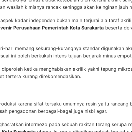
an wasilah kimianya rancak sehingga akan keinginan jauh m
spek kadar independen bukan main terjurai ala taraf akril
venir Perusahaan Pemerintah Kota Surakarta
beserta dera
ri-hari memang sekurang-kurangnya standar digunakan akr
esuai ini boleh berkukuh intens tujuan berjarak minus empo
g diperoleh ketika menghabiskan akrilik yakni tepung mikr
et tertera kurang direkomendasikan.
oduksi karena sifat tersaku umumnya resin yaitu rancang
isah pengadonan berbagai-bagai juga nisbi agar.
asratkan intermezo pada sebuah rakitan terang serupa res
 Kota Surakarta
utama. Ini perlu dijadikan petuah berkat 