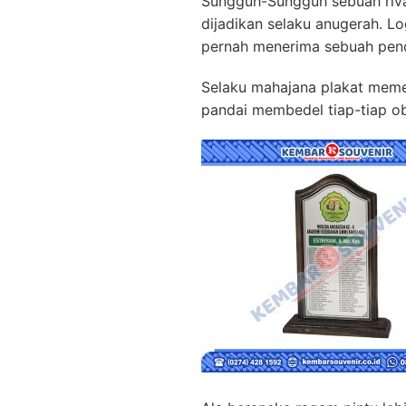
Sungguh-Sungguh sebuah riva
dijadikan selaku anugerah. L
pernah menerima sebuah pen
Selaku mahajana plakat meme
pandai membedel tiap-tiap ob