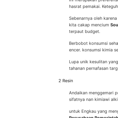
hasrat pemakai. Keteguh
Sebenarnya oleh karena a
kita cakap mencium
Sou
terpaut budget.
Berbobot konsumsi seha
encer. konsumsi kimia s
Lupa unik kesulitan yan
tahanan pernafasan targ
2 Resin
Andaikan menggemari pr
sifatnya nan kimiawi alk
untuk Engkau yang mengh
Perusahaan Pemerintah