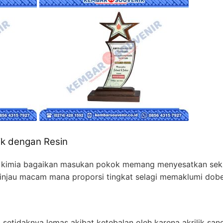
lik dengan Resin
r kimia bagaikan masukan pokok memang menyesatkan seka
a tinjau macam mana proporsi tingkat selagi memaklumi dobel
 setidaknya lemas akibat ketebalan oleh karena akrilik sa