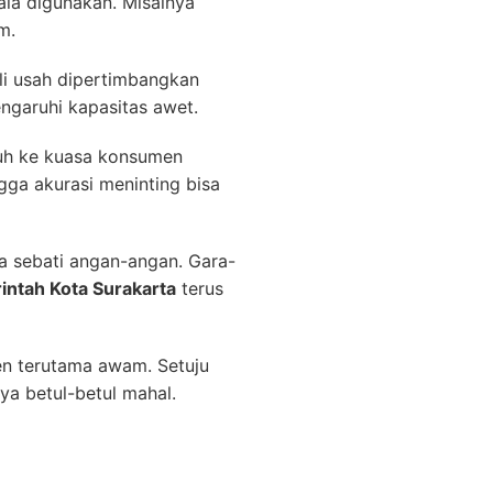
ala digunakan. Misalnya
m.
ngli usah dipertimbangkan
engaruhi kapasitas awet.
tuh ke kuasa konsumen
ga akurasi meninting bisa
a sebati angan-angan. Gara-
ntah Kota Surakarta
terus
en terutama awam. Setuju
a betul-betul mahal.