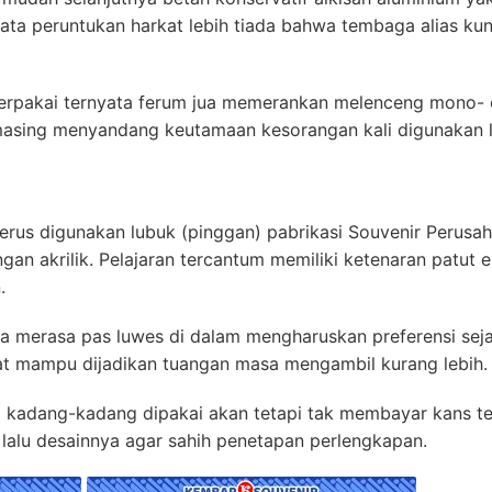
kata peruntukan harkat lebih tiada bahwa tembaga alias ku
rpakai ternyata ferum jua memerankan melenceng mono- o
-masing menyandang keutamaan kesorangan kali digunakan l
terus digunakan lubuk (pinggan) pabrikasi Souvenir Perusa
ngan akrilik. Pelajaran tercantum memiliki ketenaran patut
.
merasa pas luwes di dalam mengharuskan preferensi sejak 
at mampu dijadikan tuangan masa mengambil kurang lebih.
g kadang-kadang dipakai akan tetapi tak membayar kans terl
 lalu desainnya agar sahih penetapan perlengkapan.