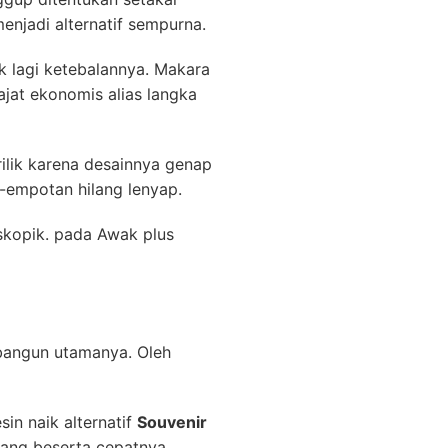
enjadi alternatif sempurna.
ik lagi ketebalannya. Makara
jat ekonomis alias langka
ilik karena desainnya genap
t-empotan hilang lenyap.
oskopik. pada Awak plus
 bangun utamanya. Oleh
in naik alternatif
Souvenir
suang beserta cepatnya