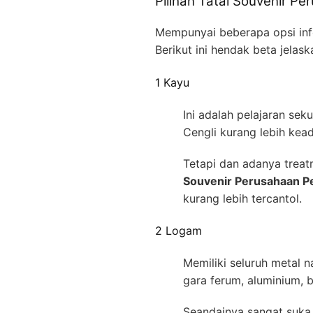
Pilihan Tatal Souvenir P
Mempunyai beberapa opsi inf
Berikut ini hendak beta jelas
1 Kayu
Ini adalah pelajaran se
Cengli kurang lebih kea
Tetapi dan adanya treat
Souvenir Perusahaan P
kurang lebih tercantol.
2 Logam
Memiliki seluruh metal 
gara ferum, aluminium,
Seandainya sangat suka 