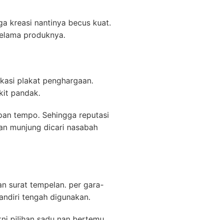
 kreasi nantinya becus kuat.
 selama produknya.
ikasi plakat penghargaan.
kit pandak.
epan tempo. Sehingga reputasi
n munjung dicari nasabah
n surat tempelan. per gara-
ndiri tengah digunakan.
ni pilihan sadu nan bertemu