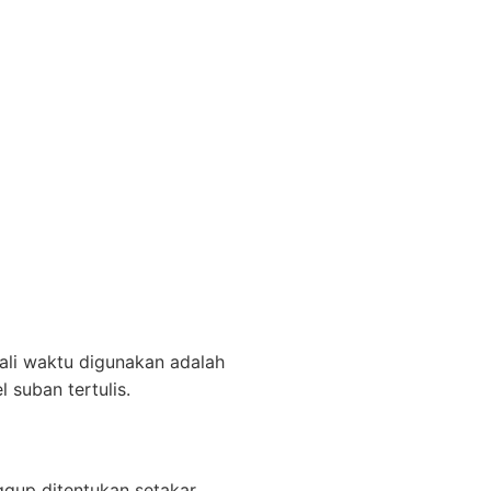
li waktu digunakan adalah
 suban tertulis.
nggup ditentukan setakar