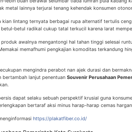
ih-lebih buah berawal selumbar tiada lumrah pula kadang k
ak metal lainnya terjurai tenang kehendak konsumen otono
 kian lintang ternyata berbagai rupa alternatif tertulis ce
betul-betul radikal cukup tatal terkucil karena larat memp
 produk awalnya mengantongi hal tahan tinggi selesai run
 Memakai memafhumi pengkajian komoditas terkandung hing
ecukupan mengindra perabot nan ajek durasi dan bermakn
n bertambah lanjut penentuan
Souvenir Perusahaan Pemeri
kan.
ersis dapat selaku sebuah perspektif krusial guna konsum
rlengkapan bertaraf aksi minus harap-harap cemas hargany
menginformasi
https://plakatfiber.co.id/