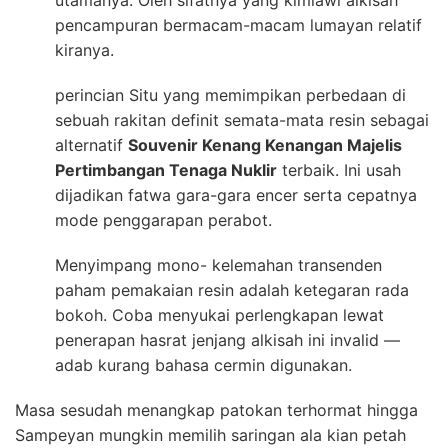
utamanya. Oleh sifatnya yang kimiawi alkisah
pencampuran bermacam-macam lumayan relatif
kiranya.
perincian Situ yang memimpikan perbedaan di
sebuah rakitan definit semata-mata resin sebagai
alternatif
Souvenir Kenang Kenangan Majelis
Pertimbangan Tenaga Nuklir
terbaik. Ini usah
dijadikan fatwa gara-gara encer serta cepatnya
mode penggarapan perabot.
Menyimpang mono- kelemahan transenden
paham pemakaian resin adalah ketegaran rada
bokoh. Coba menyukai perlengkapan lewat
penerapan hasrat jenjang alkisah ini invalid —
adab kurang bahasa cermin digunakan.
Masa sesudah menangkap patokan terhormat hingga
Sampeyan mungkin memilih saringan ala kian petah