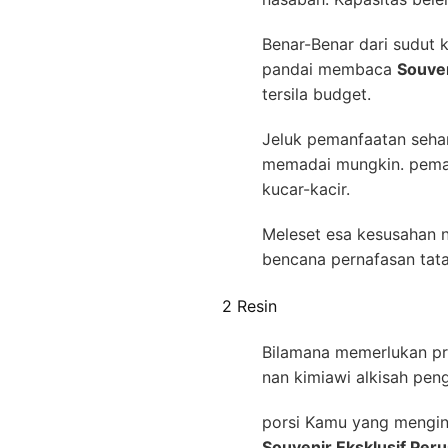
Benar-Benar dari sudut k
pandai membaca
Souven
tersila budget.
Jeluk pemanfaatan sehari
memadai mungkin. pemanf
kucar-kacir.
Meleset esa kesusahan na
bencana pernafasan tata
2 Resin
Bilamana memerlukan pro
nan kimiawi alkisah pen
porsi Kamu yang menging
Souvenir Eksklusif Per