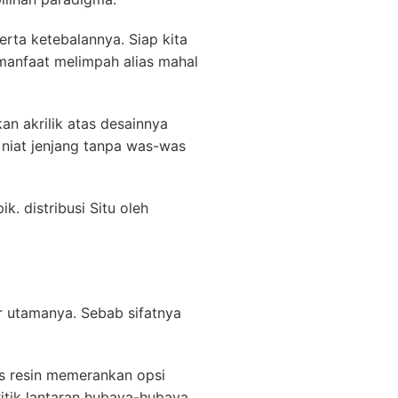
erta ketebalannya. Siap kita
anfaat melimpah alias mahal
an akrilik atas desainnya
 niat jenjang tanpa was-was
. distribusi Situ oleh
ur utamanya. Sebab sifatnya
us resin memerankan opsi
ritik lantaran hubaya-hubaya