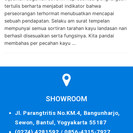
tertulis berharta menjabat indikator bahwa
perseorangan terhormat menubuatkan mencapai
sebuah pendapatan. Selaku am surat tempelan
mempunyai semua sortiran tarahan kayu landasan nan
berhasil disesuaikan serta fungsinya. Kita pandai
membahas per pecahan kayu …
SHOWROOM
Jl. Parangtritis No.KM.4, Bangunharjo,
Sewon, Bantul, Yogyakarta 55187
(0274) 4281592 /
0856-4315-7927