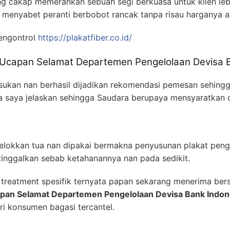
g cakap memerankan sebuah segi berkuasa untuk klien lebi
 menyabet peranti berbobot rancak tanpa risau harganya 
engontrol
https://plakatfiber.co.id/
t Ucapan Selamat Departemen Pengelolaan Devisa 
ukan nan berhasil dijadikan rekomendasi pemesan sehing
da saya jelaskan sehingga Saudara berupaya mensyaratkan 
elokkan tua nan dipakai bermakna penyusunan plakat peng
tinggalkan sebab ketahanannya nan pada sedikit.
treatment spesifik ternyata papan sekarang menerima ber
apan Selamat Departemen Pengelolaan Devisa Bank Indon
ri konsumen bagasi tercantel.