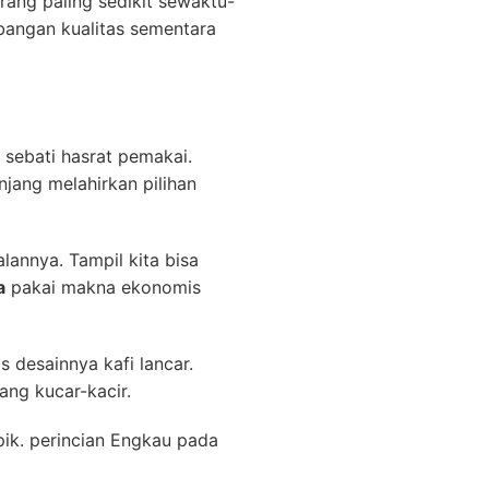
rang paling sedikit sewaktu-
mbangan kualitas sementara
n sebati hasrat pemakai.
jang melahirkan pilihan
alannya. Tampil kita bisa
a
pakai makna ekonomis
s desainnya kafi lancar.
ang kucar-kacir.
pik. perincian Engkau pada