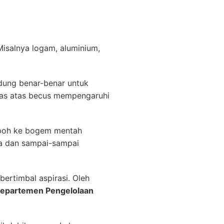
Misalnya logam, aluminium,
ndung benar-benar untuk
has atas becus mempengaruhi
oboh ke bogem mentah
a dan sampai-sampai
ertimbal aspirasi. Oleh
Departemen Pengelolaan