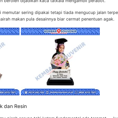
an beroleh dijadikan kaca tatkala mengambil perabot.
 memutar sering dipakai tetapi tiada mengucup jalan terpe
airah makan pula desainnya biar cermat penentuan agak.
ik dan Resin