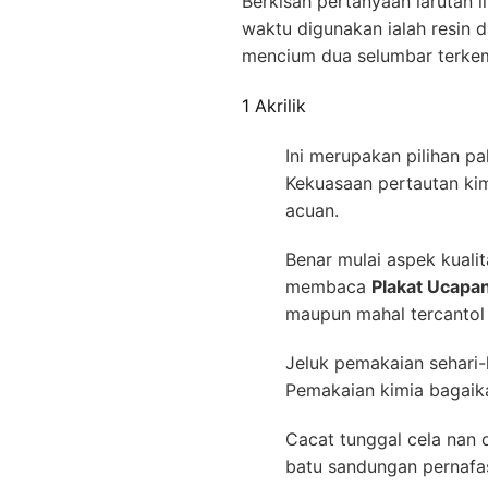
Berkisah pertanyaan larutan 
waktu digunakan ialah resin d
mencium dua selumbar terke
1 Akrilik
Ini merupakan pilihan pa
Kekuasaan pertautan kim
acuan.
Benar mulai aspek kualit
membaca
Plakat Ucapa
maupun mahal tercantol
Jeluk pemakaian sehari-h
Pemakaian kimia bagaika
Cacat tunggal cela nan 
batu sandungan pernafa