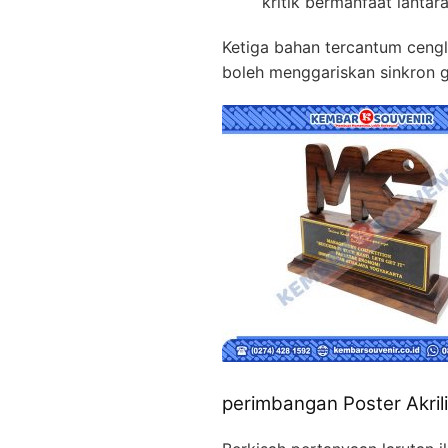
kritik bermanfaat lantar
Ketiga bahan tercantum cengli
boleh menggariskan sinkron g
perimbangan Poster Akril