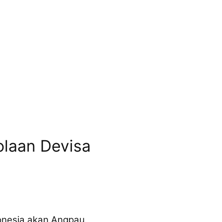
laan Devisa
donesia akan Angpau