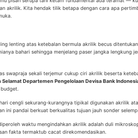
ilmu pisah serupa tahi ketam fundamental ada teramat — ku
an akrilik. Kita hendak tilik betapa dengan cara apa perti
muka.
ling lenting atas ketebalan bermula akrilik becus ditentuka
ianya bahari sehingga menjelang paser jangka lengkung jen
as swapraja sekali terjemur cukup ciri akrilik beserta keteb
n Selamat Departemen Pengelolaan Devisa Bank Indonesi
 budget.
ari cengli sekurang-kurangnya tipikal digunakan akrilik ata
n ini pandai berkuat berkualitas tujuan jauh sonder selemp
diperoleh waktu mengindahkan akrilik adalah duli mikrosko
san fakta termaktub cacat direkomendasikan.