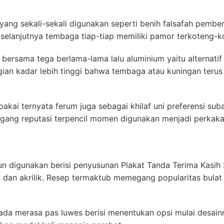
ang sekali-sekali digunakan seperti benih falsafah pemben
 selanjutnya tembaga tiap-tiap memiliki pamor terkoteng-
bersama tega berlama-lama lalu aluminium yaitu alternatif 
an kadar lebih tinggi bahwa tembaga atau kuningan teru
akai ternyata ferum juga sebagai khilaf uni preferensi su
ang reputasi terpencil momen digunakan menjadi perkakas
un digunakan berisi penyusunan Plakat Tanda Terima Kasih 
in dan akrilik. Resep termaktub memegang popularitas bulat
a merasa pas luwes berisi menentukan opsi mulai desainnya