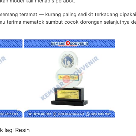
ikan model kali menapis perabot.
 memang teramat — kurang paling sedikit terkadang dipak
 Kamu terima mematok sumbut cocok dorongan selanjutnya de
k lagi Resin