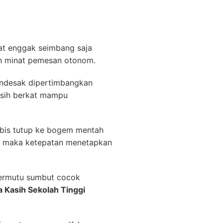
at enggak seimbang saja
an minat pemesan otonom.
 mendesak dipertimbangkan
isih berkat mampu
bis tutup ke bogem mentah
ng maka ketepatan menetapkan
bermutu sumbut cocok
a Kasih Sekolah Tinggi