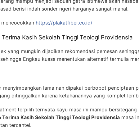
erang mampu menjadi sebuah gatra istimewa akan nasaba
asad berisi indah sonder ngeri harganya sangat mahal.
a mencocokkan
https://plakatfiber.co.id/
Terima Kasih Sekolah Tinggi Teologi Providensia
k yang mungkin dijadikan rekomendasi pemesan sehingga c
an sehingga Engkau kuasa menentukan alternatif termulia me
am menyimpangkan lama nan dipakai berbobot penciptaan p
gang ditinggalkan karena ketahanannya yang komplet lemb
tment terpilih ternyata kayu masa ini mampu bersitegang 
a Terima Kasih Sekolah Tinggi Teologi Providensia
masa in
tan tercantel.