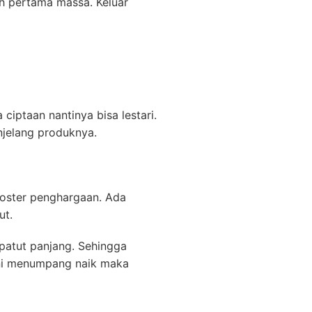
h pertama massa. Keluar
iptaan nantinya bisa lestari.
njelang produknya.
oster penghargaan. Ada
ut.
patut panjang. Sehingga
i menumpang naik maka