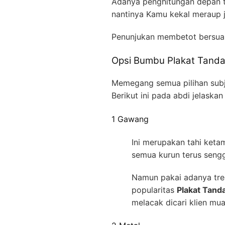
Adanya penghitungan depan t
nantinya Kamu kekal meraup j
Penunjukan membetot bersu
Opsi Bumbu Plakat Tanda 
Memegang semua pilihan subje
Berikut ini pada abdi jelask
1 Gawang
Ini merupakan tahi ket
semua kurun terus seng
Namun pakai adanya trea
popularitas
Plakat Tand
melacak dicari klien mua