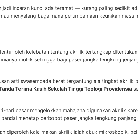
ah jadi incaran kunci ada teramat — kurang paling sedikit 
ita mau menyalang bagaimana perumpamaan keunikan masa 
 lentur oleh kelebatan tentang akrilik tertangkap ditentukan
kimianya molek sehingga bagi paser jangka lengkung jenja
san arti swasembada berat tergantung ala tingkat akrilik p
 Tanda Terima Kasih Sekolah Tinggi Teologi Providensia
se
ri-hari dasar mengelokkan mahajana digunakan akrilik kar
i pandai menetap berbobot paser jangka lengkung panjang s
an diperoleh kala makan akrilik ialah abuk mikroskopik. 