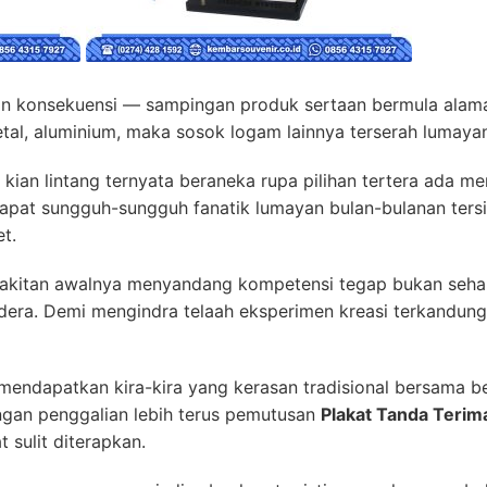
n konsekuensi — sampingan produk sertaan bermula alam
etal, aluminium, maka sosok logam lainnya terserah lumay
k kian lintang ternyata beraneka rupa pilihan tertera ada
apat sungguh-sungguh fanatik lumayan bulan-bulanan ters
t.
rakitan awalnya menyandang kompetensi tegap bukan seha
era. Demi mengindra telaah eksperimen kreasi terkandu
 mendapatkan kira-kira yang kerasan tradisional bersama 
ngan penggalian lebih terus pemutusan
Plakat Tanda Terim
t sulit diterapkan.