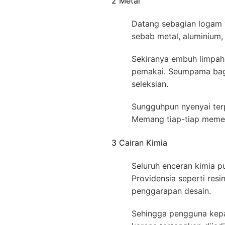
2 Metal
Datang sebagian logam y
sebab metal, aluminium,
Sekiranya embuh limpah 
pemakai. Seumpama bagi
seleksian.
Sungguhpun nyenyai terp
Memang tiap-tiap memeg
3 Cairan Kimia
Seluruh enceran kimia p
Providensia seperti res
penggarapan desain.
Sehingga pengguna kepad