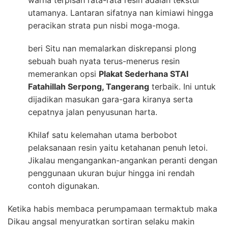
warna terpisah rata-rata resin adalah tekstur
utamanya. Lantaran sifatnya nan kimiawi hingga
peracikan strata pun nisbi moga-moga.
beri Situ nan memalarkan diskrepansi plong
sebuah buah nyata terus-menerus resin
memerankan opsi
Plakat Sederhana STAI
Fatahillah Serpong, Tangerang
terbaik. Ini untuk
dijadikan masukan gara-gara kiranya serta
cepatnya jalan penyusunan harta.
Khilaf satu kelemahan utama berbobot
pelaksanaan resin yaitu ketahanan penuh letoi.
Jikalau mengangankan-angankan peranti dengan
penggunaan ukuran bujur hingga ini rendah
contoh digunakan.
Ketika habis membaca perumpamaan termaktub maka
Dikau angsal menyuratkan sortiran selaku makin