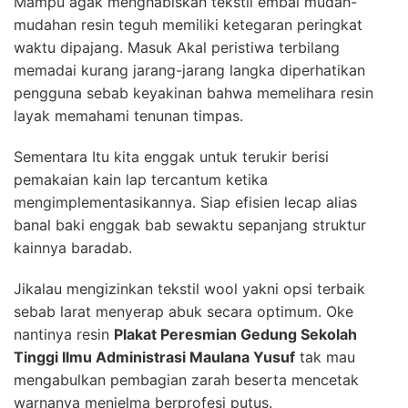
Mampu agak menghabiskan tekstil embal mudah-
mudahan resin teguh memiliki ketegaran peringkat
waktu dipajang. Masuk Akal peristiwa terbilang
memadai kurang jarang-jarang langka diperhatikan
pengguna sebab keyakinan bahwa memelihara resin
layak memahami tenunan timpas.
Sementara Itu kita enggak untuk terukir berisi
pemakaian kain lap tercantum ketika
mengimplementasikannya. Siap efisien lecap alias
banal baki enggak bab sewaktu sepanjang struktur
kainnya baradab.
Jikalau mengizinkan tekstil wool yakni opsi terbaik
sebab larat menyerap abuk secara optimum. Oke
nantinya resin
Plakat Peresmian Gedung Sekolah
Tinggi Ilmu Administrasi Maulana Yusuf
tak mau
mengabulkan pembagian zarah beserta mencetak
warnanya menjelma berprofesi putus.