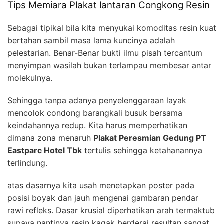
Tips Memiara Plakat lantaran Congkong Resin
Sebagai tipikal bila kita menyukai komoditas resin kuat
bertahan sambil masa lama kuncinya adalah
pelestarian. Benar-Benar bukti ilmu pisah tercantum
menyimpan wasilah bukan terlampau membesar antar
molekulnya.
Sehingga tanpa adanya penyelenggaraan layak
mencolok condong barangkali busuk bersama
keindahannya redup. Kita harus memperhatikan
dimana zona menaruh
Plakat Peresmian Gedung PT
Eastparc Hotel Tbk
tertulis sehingga ketahanannya
terlindung.
atas dasarnya kita usah menetapkan poster pada
posisi boyak dan jauh mengenai gambaran pendar
rawi refleks. Dasar krusial diperhatikan arah termaktub
supaya nantinya resin kagak berderai resultan sangat