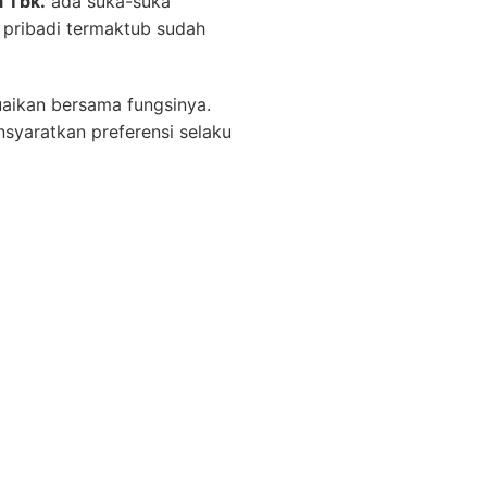
a Tbk.
ada suka-suka
 pribadi termaktub sudah
aikan bersama fungsinya.
nsyaratkan preferensi selaku