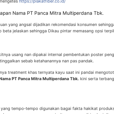
 mengetes
https://plakatfiber.co.id/
 Papan Nama PT Panca Mitra Multiperdana Tbk.
muan yang angsal dijadikan rekomendasi konsumen sehingg
p beta jelaskan sehingga Dikau pintar memasang opsi terpil
ikitnya usang nan dipakai internal pembentukan poster p
ditinggalkan sebab ketahanannya nan pas pandak.
ya treatment khas ternyata kayu saat ini pandai mengoto
 Nama PT Panca Mitra Multiperdana Tbk.
kini serta terba
 yang tempo-tempo digunakan bagai fakta hakikat produks