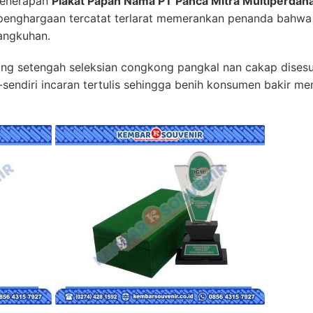
penerapan
Plakat Papan Nama PT Panca Mitra Multiperdan
 penghargaan tercatat terlarat memerankan penanda bahwa
angkuhan.
ang setengah seleksian congkong pangkal nan cakap disesu
sendiri incaran tertulis sehingga benih konsumen bakir me