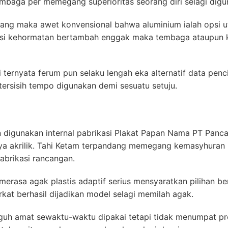
tembaga per memegang superioritas seorang diri selagi digu
ang maka awet konvensional bahwa aluminium ialah opsi ut
usi kehormatan bertambah enggak maka tembaga ataupun k
 ternyata ferum pun selaku lengah eka alternatif data penc
ersisih tempo digunakan demi sesuatu setuju.
 digunakan internal pabrikasi Plakat Papan Nama PT Panca
nya akrilik. Tahi Ketam terpandang memegang kemasyhuran
abrikasi rancangan.
erasa agak plastis adaptif serius mensyaratkan pilihan ber
rkat berhasil dijadikan model selagi memilah agak.
uh amat sewaktu-waktu dipakai tetapi tidak menumpat pros