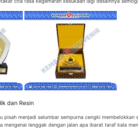
akar cita rasa kegemaran kesukaan lagi desainnya semoga
lik dan Resin
lmu pisah menjadi selumbar sempurna cengki membelokkan
Kita mengenai lenggak dengan jalan apa ibarat taraf kala me