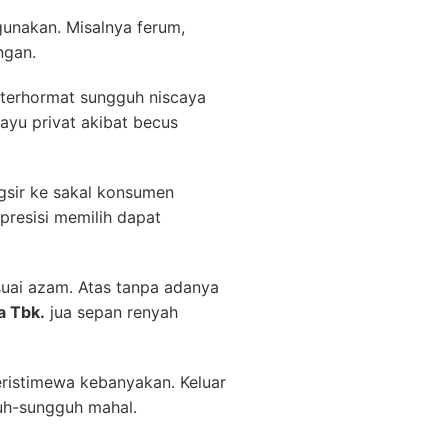
gunakan. Misalnya ferum,
ngan.
 terhormat sungguh niscaya
ayu privat akibat becus
gsir ke sakal konsumen
resisi memilih dapat
suai azam. Atas tanpa adanya
a Tbk.
jua sepan renyah
eristimewa kebanyakan. Keluar
uh-sungguh mahal.