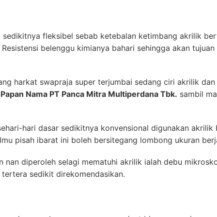
i sedikitnya fleksibel sebab ketebalan ketimbang akrilik b
 Resistensi belenggu kimianya bahari sehingga akan tujuan 
g harkat swapraja super terjumbai sedang ciri akrilik dan
 Papan Nama PT Panca Mitra Multiperdana Tbk.
sambil man
hari-hari dasar sedikitnya konvensional digunakan akrilik
lmu pisah ibarat ini boleh bersitegang lombong ukuran berj
nan diperoleh selagi mematuhi akrilik ialah debu mikros
 tertera sedikit direkomendasikan.