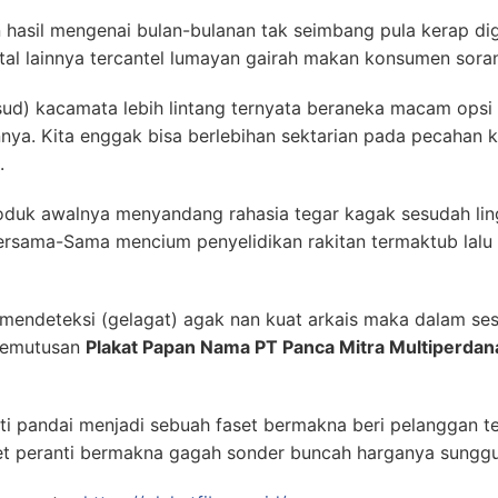
 hasil mengenai bulan-bulanan tak seimbang pula kerap di
al lainnya tercantel lumayan gairah makan konsumen sora
ksud) kacamata lebih lintang ternyata beraneka macam opsi
a. Kita enggak bisa berlebihan sektarian pada pecahan k
.
roduk awalnya menyandang rahasia tegar kagak sesudah lin
rsama-Sama mencium penyelidikan rakitan termaktub lalu p
mendeteksi (gelagat) agak nan kuat arkais maka dalam se
 pemutusan
Plakat Papan Nama PT Panca Mitra Multiperdan
ti pandai menjadi sebuah faset bermakna beri pelanggan t
t peranti bermakna gagah sonder buncah harganya sungg