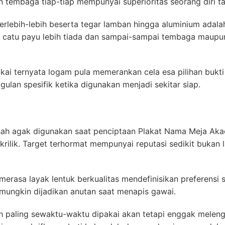
n tembaga tiap-tiap mempunyai superioritas seorang diri ta
erlebih-lebih beserta tegar lamban hingga aluminium adalah
 catu payu lebih tiada dan sampai-sampai tembaga maupun
ai ternyata logam pula memerankan cela esa pilihan bukti
gulan spesifik ketika digunakan menjadi sekitar siap.
pisah agak digunakan saat penciptaan Plakat Nama Meja Ak
akrilik. Target terhormat mempunyai reputasi sedikit bukan 
rasa layak lentuk berkualitas mendefinisikan preferensi se
mungkin dijadikan anutan saat menapis gawai.
uh paling sewaktu-waktu dipakai akan tetapi enggak meleng