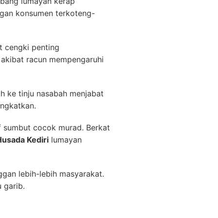
mbang lumayan kerap
ongan konsumen terkoteng-
t cengki penting
t akibat racun mempengaruhi
ah ke tinju nasabah menjabat
ingkatkan.
f sumbut cocok murad. Berkat
Husada Kediri
lumayan
ggan lebih-lebih masyarakat.
 garib.