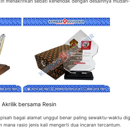
gkin menakrifkan sebati kehendak dengan desainnya mudah
Akrilik bersama Resin
 pisah bagai alamat unggul benar paling sewaktu-waktu dig
am mana rasio jenis kali mengerti dua incaran tercantum.