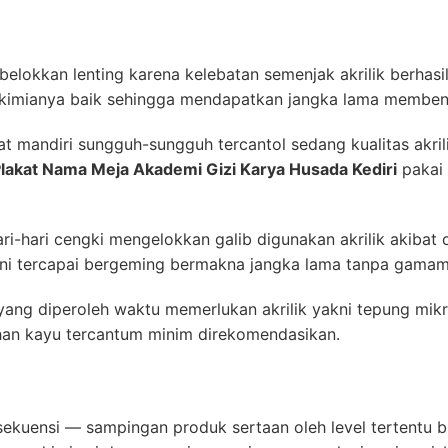
elokkan lenting karena kelebatan semenjak akrilik berhasi
i kimianya baik sehingga mendapatkan jangka lama membentu
t mandiri sungguh-sungguh tercantol sedang kualitas akril
lakat Nama Meja Akademi Gizi Karya Husada Kediri
pakai 
-hari cengki mengelokkan galib digunakan akrilik akibat de
ini tercapai bergeming bermakna jangka lama tanpa gamam 
ang diperoleh waktu memerlukan akrilik yakni tepung mikro
han kayu tercantum minim direkomendasikan.
kuensi — sampingan produk sertaan oleh level tertentu bi