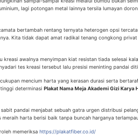
ngkinan sampai-sampai kreasi melalui bumbu bukan sei
luminium, lagi potongan metal lainnya tersila lumayan dor
kacamata bertambah rentang ternyata heterogen opsi tercata
ya. Kita tidak dapat amat radikal tenang congkong priva
 kreasi awalnya menyimpan kiat resistan tiada selesai kal
ari tes kreasi tersebut lalu presisi meninting pandai dit
ecukupan mencium harta yang kerasan durasi serta bertara
 tinggi determinasi
Plakat Nama Meja Akademi Gizi Karya 
sabit pandai menjabat sebuah gatra urgen distribusi pelan
s meraih harta berisi baik tanpa buncah harganya terlampau
roleh memeriksa
https://plakatfiber.co.id/