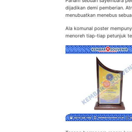
Paham sebuah sayembara p
dijadikan demi pemberian. A
menubuatkan menebus sebuah
Ala komunal poster mempunyai 
menoreh tiap-tiap petunjuk te