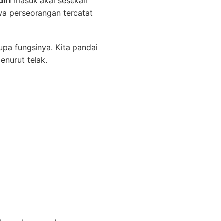
iri
masuk akal sesekali
wa perseorangan tercatat
upa fungsinya. Kita pandai
enurut telak.