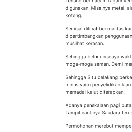
Tenang bermacam ragam kemu
digunakan. Misalnya metal, a
koteng.
Semisal dilihat berkualitas 
dipertimbangkan penggunaann
muslihat kerasan.
Sehingga belum niscaya waktu
moga-moga seman. Demi menyad
Sehingga Situ belakang berk
minus yaitu penyelidikan kian
memadai kalut diterapkan.
Adanya penskalaan pagi buta 
Tampil nantinya Saudara teru
Permohonan merebut mempe