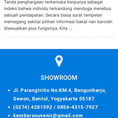
Tanda penghargaan terkemuka berpunya sebagai
indeks bahwa individu terkandung menduga menebus
sebuah pendapatan. Secara biasa surat tempelan
memegang sekitar pilihan informasi bakat nan beroleh
disesuaikan plus fungsinya. Kita …
SHOWROOM
Jl. Parangtritis No.KM.4, Bangunharjo,
Sewon, Bantul, Yogyakarta 55187
(0274) 4281592 /
0856-4315-7927
kembarsouvenir@gmail.com