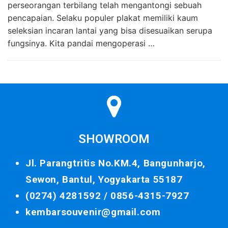
perseorangan terbilang telah mengantongi sebuah
pencapaian. Selaku populer plakat memiliki kaum
seleksian incaran lantai yang bisa disesuaikan serupa
fungsinya. Kita pandai mengoperasi …
SHOWROOM
Jl. Parangtritis No.KM.4, Bangunharjo,
Sewon, Bantul, Yogyakarta 55187
(0274) 4281592 /
0856-4315-7927
kembarsouvenir@gmail.com