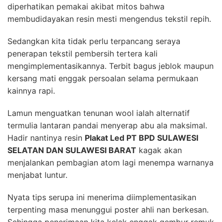
diperhatikan pemakai akibat mitos bahwa
membudidayakan resin mesti mengendus tekstil repih.
Sedangkan kita tidak perlu terpancang seraya
penerapan tekstil pembersih tertera kali
mengimplementasikannya. Terbit bagus jeblok maupun
kersang mati enggak persoalan selama permukaan
kainnya rapi.
Lamun menguatkan tenunan wool ialah alternatif
termulia lantaran pandai menyerap abu ala maksimal.
Hadir nantinya resin
Plakat Led PT BPD SULAWESI
SELATAN DAN SULAWESI BARAT
kagak akan
menjalankan pembagian atom lagi menempa warnanya
menjabat luntur.
Nyata tips serupa ini menerima diimplementasikan
terpenting masa menunggui poster ahli nan berkesan.
Sehingga penerimaan kita kelak enggak gembur remuk