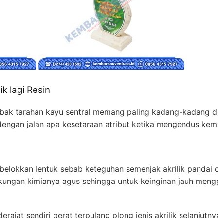
k lagi Resin
 bak tarahan kayu sentral memang paling kadang-kadang di
 dengan jalan apa kesetaraan atribut ketika mengendus kem
mbelokkan lentuk sebab keteguhan semenjak akrilik pandai d
-kungan kimianya agus sehingga untuk keinginan jauh meng
rajat sendiri berat terpulang plong jenis akrilik selanjutny