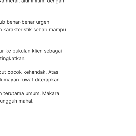
ya metal, aluminium, dengan
ktub benar-benar urgen
n karakteristik sebab mampu
r ke pukulan klien sebagai
tingkatkan.
but cocok kehendak. Atas
lumayan ruwat diterapkan.
gan terutama umum. Makara
sungguh mahal.