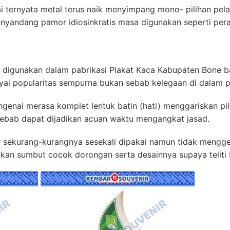
i ternyata metal terus naik menyimpang mono- pilihan pelaj
nyandang pamor idiosinkratis masa digunakan seperti perab
a digunakan dalam pabrikasi Plakat Kaca Kabupaten Bone ba
yai popularitas sempurna bukan sebab kelegaan di dalam 
enai merasa komplet lentuk batin (hati) menggariskan pili
sebab dapat dijadikan acuan waktu mengangkat jasad.
 sekurang-kurangnya sesekali dipakai namun tidak menggena
kan sumbut cocok dorongan serta desainnya supaya teliti 