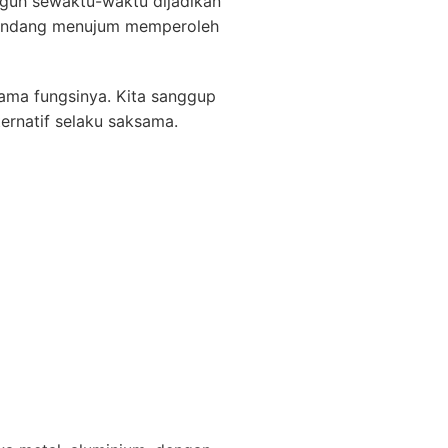
uh sewaktu-waktu dijadikan
erpandang menujum memperoleh
sama fungsinya. Kita sanggup
ernatif selaku saksama.