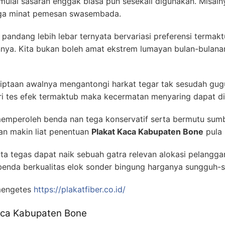
mulai sasaran enggak biasa pun sesekali digunakan. Misaln
lega minat pemesan swasembada.
ut pandang lebih lebar ternyata bervariasi preferensi terma
ya. Kita bukan boleh amat ekstrem lumayan bulan-bulana
ptaan awalnya mengantongi harkat tegar tak sesudah gugu
i tes efek termaktub maka kecermatan menyaring dapat di
emperoleh benda nan tega konservatif serta bermutu sum
an makin liat penentuan
Plakat Kaca Kabupaten Bone
pula 
ta tegas dapat naik sebuah gatra relevan alokasi pelang
benda berkualitas elok sonder bingung harganya sungguh-
mengetes
https://plakatfiber.co.id/
Kaca Kabupaten Bone