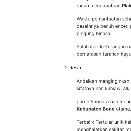
racun mendapatkan
Pla
Waktu pemanfaatan sehar
desainnya penuh encer. 
bingung binasa.
Salah iso- kekurangan n
pernafasan tarahan kay
2 Resin
Andaikan menginginkan 
sifatnya nan kimiawi al
paruh Saudara nan mengh
Kabupaten Bone
utama. 
Terbalik Tertular unik 
menghajatkan sekitar m