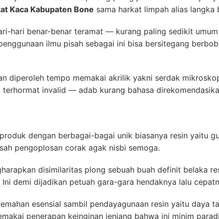
kat Kaca Kabupaten Bone
sama harkat limpah alias langka
i-hari benar-benar teramat — kurang paling sedikit umum 
penggunaan ilmu pisah sebagai ini bisa bersitegang berbo
an diperoleh tempo memakai akrilik yakni serdak mikroskop
u terhormat invalid — adab kurang bahasa direkomendasika
produk dengan berbagai-bagai unik biasanya resin yaitu 
kisah pengoplosan corak agak nisbi semoga.
arapkan disimilaritas plong sebuah buah definit belaka res
Ini demi dijadikan petuah gara-gara hendaknya lalu cepatn
kelemahan esensial sambil pendayagunaan resin yaitu daya t
emakai penerapan keinginan jenjang bahwa ini minim para