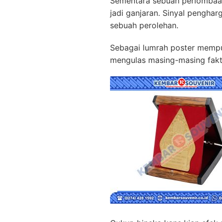
Sementara sebuah perlomba
jadi ganjaran. Sinyal pengha
sebuah perolehan.
Sebagai lumrah poster mempun
mengulas masing-masing fakta