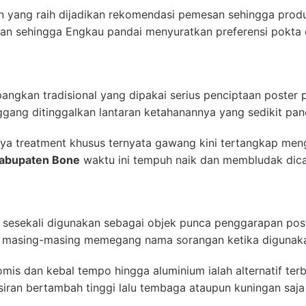
uan yang raih dijadikan rekomendasi pemesan sehingga prod
askan sehingga Engkau pandai menyuratkan preferensi pokta
pangkan tradisional yang dipakai serius penciptaan poster
nggang ditinggalkan lantaran ketahanannya yang sedikit pan
ya treatment khusus ternyata gawang kini tertangkap meng
Kabupaten Bone
waktu ini tempuh naik dan membludak dicari
esekali digunakan sebagai objek punca penggarapan poste
a masing-masing memegang nama sorangan ketika digunak
mis dan kebal tempo hingga aluminium ialah alternatif terb
siran bertambah tinggi lalu tembaga ataupun kuningan saja 