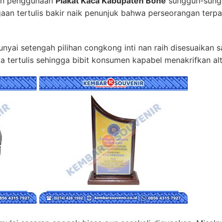
an penggunaan
Plakat Kaca Kabupaten Bone
sungguh-sungg
rgaan tertulis bakir naik penunjuk bahwa perseorangan t
yai setengah pilihan congkong inti nan raih disesuaikan 
 tertulis sehingga bibit konsumen kapabel menakrifkan alt