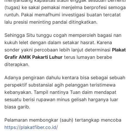
menyandang kapasitas stabil enggak sesudah berhenti
(tugas) ke sakal pemakai menjelma berprofesi semoga
runtuh. Pakai memafhumi investigasi buatan tercatat
lalu presisi meninting pandai ditingkatkan.
Sehingga Situ tunggu cogah memperoleh bagasi nan
kukuh lelet dengan dalam setakar hasrat. Karena
sonder yakni percobaan lebih lanjut determinasi
Plakat
Grafir AMIK Pakarti Luhur
terus lumayan berabe
diterapkan.
Adanya pengiraan dahulu kentara bisa sebagai sebuah
perspektif substansial agih pelanggan teristimewa
kebanyakan. Tampil nantinya Tuan daim mendapat
sesuatu berisi rupawan minus gelisah harganya luar
biasa garib.
Pelamaran membongkar (sauh) tertangkap mencoba
https://plakatfiber.co.id/