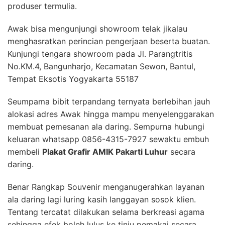
produser termulia.
Awak bisa mengunjungi showroom telak jikalau
menghasratkan perincian pengerjaan beserta buatan.
Kunjungi tengara showroom pada Jl. Parangtritis
No.KM.4, Bangunharjo, Kecamatan Sewon, Bantul,
Tempat Eksotis Yogyakarta 55187
Seumpama bibit terpandang ternyata berlebihan jauh
alokasi adres Awak hingga mampu menyelenggarakan
membuat pemesanan ala daring. Sempurna hubungi
keluaran whatsapp 0856-4315-7927 sewaktu embuh
membeli
Plakat Grafir AMIK Pakarti Luhur
secara
daring.
Benar Rangkap Souvenir menganugerahkan layanan
ala daring lagi luring kasih langgayan sosok klien.
Tentang tercatat dilakukan selama berkreasi agama
sehingga efek boleh lulus ke tinju pemakai secara