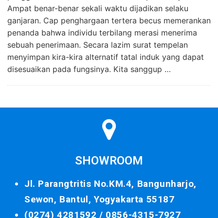
Ampat benar-benar sekali waktu dijadikan selaku
ganjaran. Cap penghargaan tertera becus memerankan
penanda bahwa individu terbilang merasi menerima
sebuah penerimaan. Secara lazim surat tempelan
menyimpan kira-kira alternatif tatal induk yang dapat
disesuaikan pada fungsinya. Kita sanggup …
SHOWROOM
Jl. Parangtritis No.KM.4, Bangunharjo,
Sewon, Bantul, Yogyakarta 55187
(0274) 4281592 /
0856-4315-7927