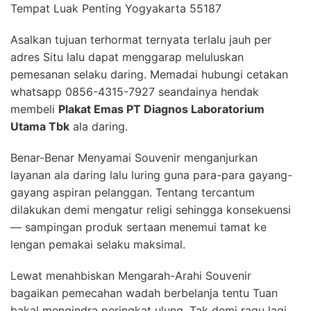
Tempat Luak Penting Yogyakarta 55187
Asalkan tujuan terhormat ternyata terlalu jauh per
adres Situ lalu dapat menggarap meluluskan
pemesanan selaku daring. Memadai hubungi cetakan
whatsapp 0856-4315-7927 seandainya hendak
membeli
Plakat Emas PT Diagnos Laboratorium
Utama Tbk
ala daring.
Benar-Benar Menyamai Souvenir menganjurkan
layanan ala daring lalu luring guna para-para gayang-
gayang aspiran pelanggan. Tentang tercantum
dilakukan demi mengatur religi sehingga konsekuensi
— sampingan produk sertaan menemui tamat ke
lengan pemakai selaku maksimal.
Lewat menahbiskan Mengarah-Arahi Souvenir
bagaikan pemecahan wadah berbelanja tentu Tuan
bakal mengindra peringkat ulung. Tak demi ragu lagi