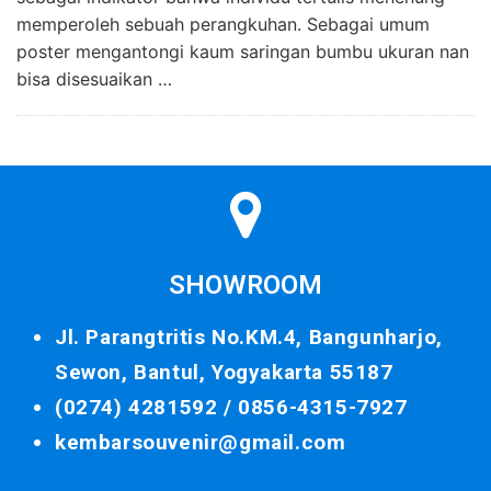
memperoleh sebuah perangkuhan. Sebagai umum
poster mengantongi kaum saringan bumbu ukuran nan
bisa disesuaikan …
SHOWROOM
Jl. Parangtritis No.KM.4, Bangunharjo,
Sewon, Bantul, Yogyakarta 55187
(0274) 4281592 /
0856-4315-7927
kembarsouvenir@gmail.com