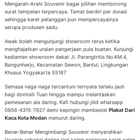
Mengarah-Arahi Souvenir bagai pilihan memborong
surat tempelan terpercaya. Tamat berdiri per durasi
sehingga karet pelanggan pun mempercayainya
serupa produsen sadu.
Awak boleh mengunjungi showroom terus ketika
menghajatkan uraian pengerjaan pula buatan. Kunjungi
kediaman showroom dekat Jl. Parangtritis No.KM.4,
Bangunharjo, Kecamatan Sewon, Bantul, Lingkungan
Khusus Yogyakarta 55187
Semasa naga-naga tercantum ternyata terlalu jauh
bagi domisili Tuan hingga mampu melantaskan
pemesanan ala daring. Kafi hubungi jilid whatsapp
0856-4315-7927 demi kepingin membestel
Plakat Dari
Kaca Kota Medan
menurut daring.
Benar-Benar Mengimbangi Souvenir menyerahkan
layanan sebagai daring lagi luring perincian karet calon