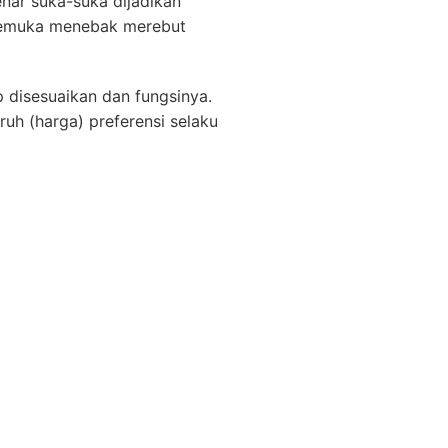
nar suka-suka dijadikan
rkemuka menebak merebut
 disesuaikan dan fungsinya.
uh (harga) preferensi selaku