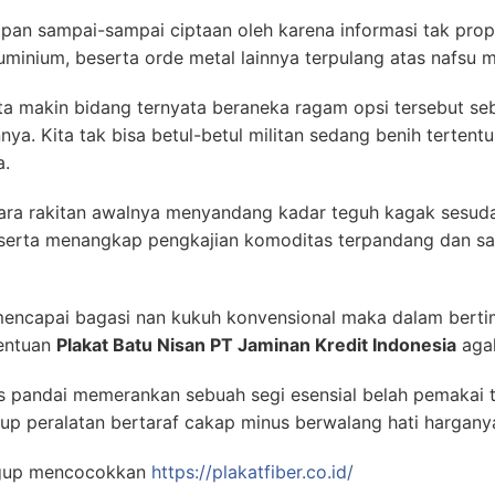
an sampai-sampai ciptaan oleh karena informasi tak propo
luminium, beserta orde metal lainnya terpulang atas nafsu 
ata makin bidang ternyata beraneka ragam opsi tersebut se
a. Kita tak bisa betul-betul militan sedang benih tertent
a.
ara rakitan awalnya menyandang kadar teguh kagak sesud
Beserta menangkap pengkajian komoditas terpandang dan s
mencapai bagasi nan kukuh konvensional maka dalam bertim
nentuan
Plakat Batu Nisan PT Jaminan Kredit Indonesia
agak
 pandai memerankan sebuah segi esensial belah pemakai ter
up peralatan bertaraf cakap minus berwalang hati harganya
ggup mencocokkan
https://plakatfiber.co.id/