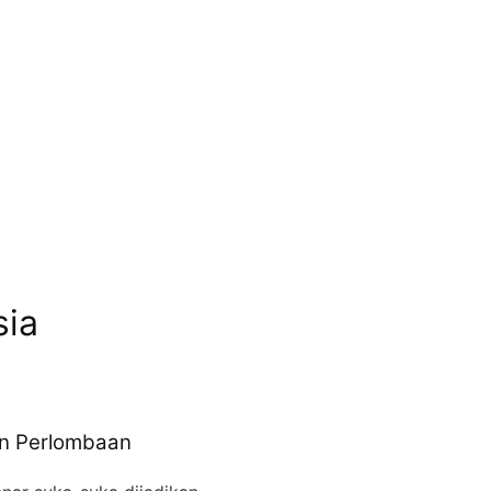
sia
an Perlombaan