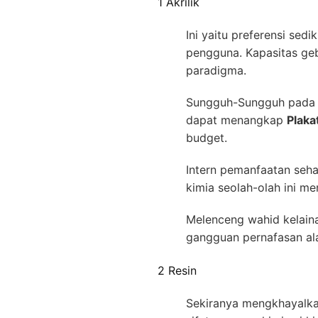
1 Akrilik
Ini yaitu preferensi sed
pengguna. Kapasitas ge
paradigma.
Sungguh-Sungguh pada se
dapat menangkap
Plaka
budget.
Intern pemanfaatan seha
kimia seolah-olah ini m
Melenceng wahid kelaina
gangguan pernafasan al
2 Resin
Sekiranya mengkhayalkan