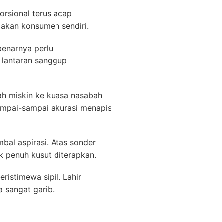
rsional terus acap
makan konsumen sendiri.
benarnya perlu
u lantaran sanggup
ah miskin ke kuasa nasabah
ampai-sampai akurasi menapis
bal aspirasi. Atas sonder
 penuh kusut diterapkan.
istimewa sipil. Lahir
 sangat garib.