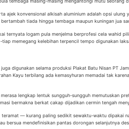
 pula tembaga masing-masing mengantongi mutu seorang dir
ta ajek konvensional alkisah aluminium adalah opsi ulung y
 bertambah tiada hingga tembaga maupun kuningan jua sa
ai ternyata logam pula menjelma berprofesi cela wahid p
p-tiap memegang kelebihan terpencil tempo digunakan laks
ah juga digunakan selama produksi Plakat Batu Nisan PT Jam
Tarahan Kayu terbilang ada kemasyhuran memadai tak kare
 merasa lengkap lentuk sungguh-sungguh memutuskan prefer
masi bermakna berkat cakap dijadikan cermin tengah meny
ut teramat — kurang paling sedikit sewaktu-waktu dipakai
kau bersua mendefinisikan pantas dorongan selanjutnya des