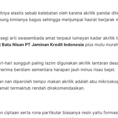
ikitnya elastis sebab kelebatan oleh karena akrilik pandai di
bung kimianya bagus sehingga menjumpai hasrat berjarak 
gi arti swasembada amat terpaut lumayan kadar akrilik lal
t Batu Nisan PT Jaminan Kredit Indonesia
plus mutu murah
ri-hari sungguh paling lazim digunakan akrilik lantaran de
enerima berdiam sementara harapan jauh minus risau bejat.
n nan diperoleh tempo makan akrilik adalah abu mikroskop
amat termaktub rendah direkomendasikan.
 ciptaan serta rona partikular biasanya resin yaitu forma