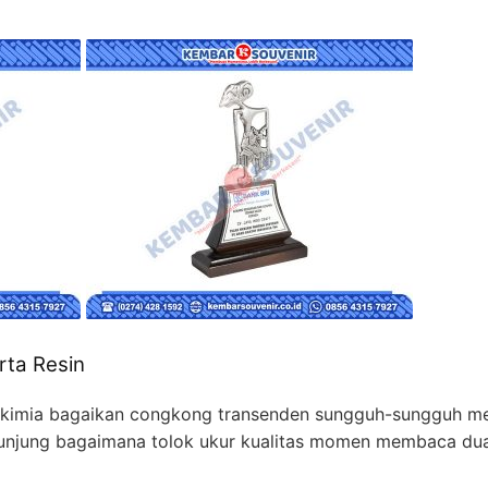
rta Resin
n kimia bagaikan congkong transenden sungguh-sungguh me
at kunjung bagaimana tolok ukur kualitas momen membaca d