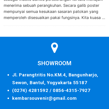
menerima sebuah perangkuhan. Secara galib poster
mempunyai semua kesukaan sasaran patokan yang
memperoleh disesuaikan pakai fungsinya. Kita kuasa …
SHOWROOM
Jl. Parangtritis No.KM.4, Bangunharjo,
Sewon, Bantul, Yogyakarta 55187
(0274) 4281592 /
0856-4315-7927
kembarsouvenir@gmail.com