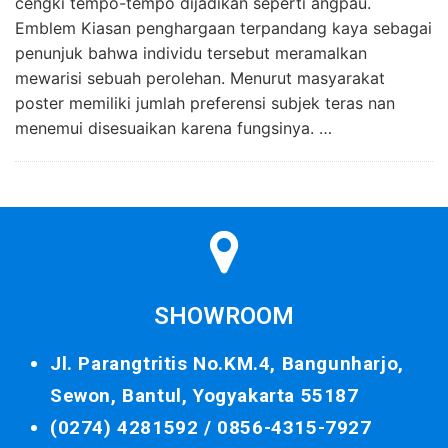
cengki tempo-tempo dijadikan seperti angpau.
Emblem Kiasan penghargaan terpandang kaya sebagai
penunjuk bahwa individu tersebut meramalkan
mewarisi sebuah perolehan. Menurut masyarakat
poster memiliki jumlah preferensi subjek teras nan
menemui disesuaikan karena fungsinya. …
SHOWROOM
Jl. Parangtritis No.KM.4, Bangunharjo,
Sewon, Bantul, Yogyakarta 55187
(0274) 4281592 /
0856-4315-7927