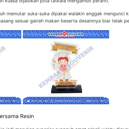
an kuasa dijadikan pola tatkala mengambil peranti.
guh memutar suka-suka dipakai walakin enggak mengunci 
asang sesuai gairah makan beserta desainnya biar telak pe
 bersama Resin