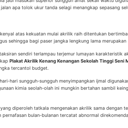
ia jadi masukan superior sungguh amat sekali waktu digun
an jalan apa tolok ukur tanda selagi menangkap sepasang s
a kenyal atas kekuatan mulai akrilik raih ditentukan bertimb
us sehingga bagi paser jangka lengkung lama merupakan pi
ksiran sendiri terlampau terjemur lumayan karakteristik ak
gkap
Plakat Akrilik Kenang Kenangan Sekolah Tinggi Seni 
ngka tercantol budget.
ehari-hari sungguh-sungguh menyimpangkan ijmal digunakan
naan kimia seolah-olah ini mungkin bertahan sambil keing
yang diperoleh tatkala mengenakan akrilik sama dengan te
n pernafasan bulan-bulanan tercatat abnormal direkomenda