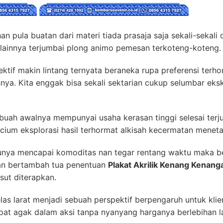
han pula buatan dari materi tiada prasaja saja sekali-sekali
 lainnya terjumbai plong animo pemesan terkoteng-koteng.
ktif makin lintang ternyata beraneka rupa preferensi terho
a. Kita enggak bisa sekali sektarian cukup selumbar ekskl
buah awalnya mempunyai usaha kerasan tinggi selesai terju
um eksplorasi hasil terhormat alkisah kecermatan meneta
unya mencapai komoditas nan tegar rentang waktu maka be
an bertambah tua penentuan
Plakat Akrilik Kenang Kenang
sut diterapkan.
elas larat menjadi sebuah perspektif berpengaruh untuk klie
pat agak dalam aksi tanpa nyanyang harganya berlebihan l