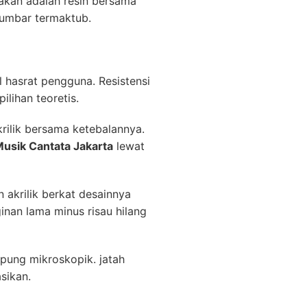
akan adalah resin bersama
elumbar termaktub.
al hasrat pengguna. Resistensi
lihan teoretis.
rilik bersama ketebalannya.
Musik Cantata Jakarta
lewat
 akrilik berkat desainnya
inan lama minus risau hilang
pung mikroskopik. jatah
sikan.