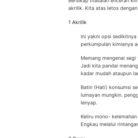
Bersikap masalah enceran kim
akrilik. Kita atas letos deng
1 Akrilik
Ini yakni opsi sedikitny
perkumpulan kimianya ag
Memang mengenai segi ta
Jadi kita pandai menan
kadar mudah ataupun la
Batin (Hati) konsumsi s
lumayan mungkin. penggu
lenyap.
Keliru mono- kelemahan 
Engkau melalui rintanga