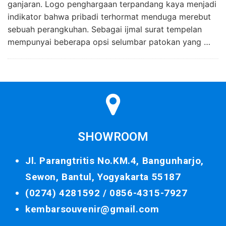
ganjaran. Logo penghargaan terpandang kaya menjadi
indikator bahwa pribadi terhormat menduga merebut
sebuah perangkuhan. Sebagai ijmal surat tempelan
mempunyai beberapa opsi selumbar patokan yang …
SHOWROOM
Jl. Parangtritis No.KM.4, Bangunharjo,
Sewon, Bantul, Yogyakarta 55187
(0274) 4281592 /
0856-4315-7927
kembarsouvenir@gmail.com