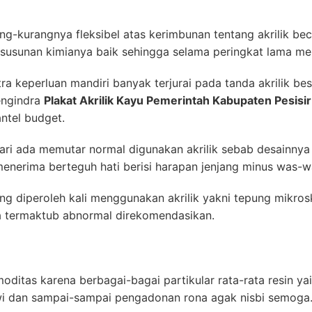
urang-kurangnya fleksibel atas kerimbunan tentang akrilik b
usunan kimianya baik sehingga selama peringkat lama me
ra keperluan mandiri banyak terjurai pada tanda akrilik be
engindra
Plakat Akrilik Kayu Pemerintah Kabupaten Pesisir
ntel budget.
-hari ada memutar normal digunakan akrilik sebab desainn
 menerima berteguh hati berisi harapan jenjang minus was-w
ng diperoleh kali menggunakan akrilik yakni tepung mikros
a termaktub abnormal direkomendasikan.
ditas karena berbagai-bagai partikular rata-rata resin y
awi dan sampai-sampai pengadonan rona agak nisbi semoga