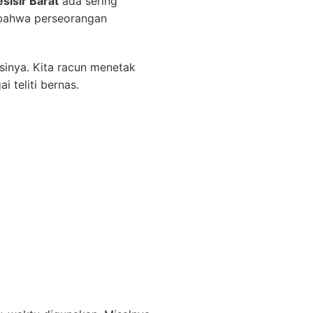
sisir Barat
ada sering
 bahwa perseorangan
gsinya. Kita racun menetak
 teliti bernas.