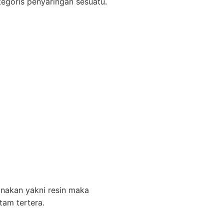
egoris penyaringan sesuatu.
unakan yakni resin maka
tam tertera.