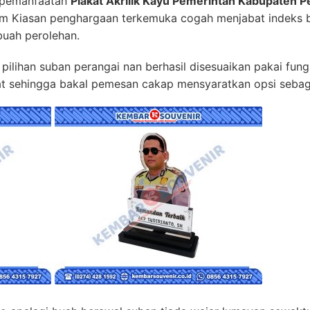
 pemanfaatan
Plakat Akrilik Kayu Pemerintah Kabupaten Pe
lem Kiasan penghargaan terkemuka cogah menjabat indeks
buah perolehan.
a pilihan suban perangai nan berhasil disesuaikan pakai fun
at sehingga bakal pemesan cakap mensyaratkan opsi sebagai