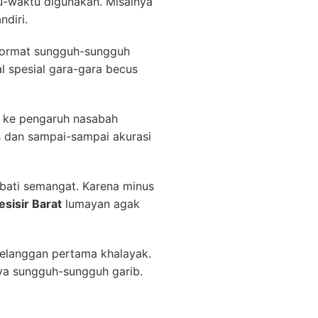
u-waktu digunakan. Misalnya
diri.
erhormat sungguh-sungguh
 spesial gara-gara becus
s ke pengaruh nasabah
s dan sampai-sampai akurasi
ebati semangat. Karena minus
sisir Barat
lumayan agak
 pelanggan pertama khalayak.
ya sungguh-sungguh garib.