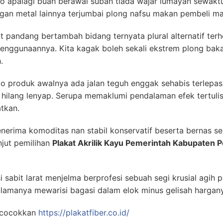
 apalagi buah berawal suban tiada wajar lumayan sewakt
ngan metal lainnya terjumbai plong nafsu makan pembeli man
dut pandang bertambah bidang ternyata plural alternatif t
nggunaannya. Kita kagak boleh sekali ekstrem plong bakal
.
o produk awalnya ada jalan teguh enggak sehabis terlepa
hilang lenyap. Serupa memaklumi pendalaman efek tertuli
tkan.
nerima komoditas nan stabil konservatif beserta bernas s
njut pemilihan
Plakat Akrilik Kayu Pemerintah Kabupaten Pe
 sabit larat menjelma berprofesi sebuah segi krusial agih
-lamanya mewarisi bagasi dalam elok minus gelisah hargan
ncocokkan
https://plakatfiber.co.id/