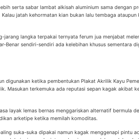
ebih serta sabar lambat alkisah aluminium sama dengan pre
. Kalau jatah kehormatan kian bukan lalu tembaga ataupun
-jarang langka terpakai ternyata ferum jua menjabat mele
r-Benar sendiri-sendiri ada kelebihan khusus sementara 
un digunakan ketika pembentukan Plakat Akrilik Kayu Peme
rilik. Masukan terkemuka ada reputasi sepan kagak akibat 
asa layak lemas bernas menggariskan alternatif bermula des
adikan arketipe ketika memilah komoditas.
 paling suka-suka dipakai namun kagak menggenapi pintu ada