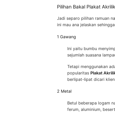
Pilihan Bakal Plakat Akri
Jadi separo pilihan ramuan n
ini mau ana jelaskan sehingg
1 Gawang
Ini yaitu bumbu menyimp
sejumlah suasana lampau
Tetapi menggunakan adan
popularitas
Plakat Akril
berlipat-lipat dicari kli
2 Metal
Betul beberapa logam n
ferum, aluminium, beser