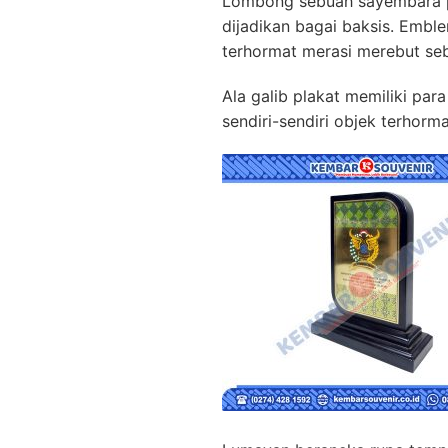
Lombong sebuah sayembara
dijadikan bagai baksis. Emb
terhormat merasi merebut se
Ala galib plakat memiliki par
sendiri-sendiri objek terhorm