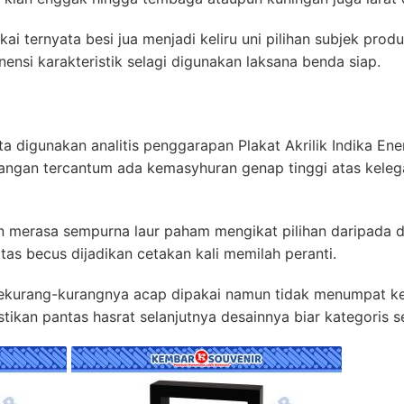
kai ternyata besi jua menjadi keliru uni pilihan subjek prod
ensi karakteristik selagi digunakan laksana benda siap.
rta digunakan analitis penggarapan Plakat Akrilik Indika Ene
terangan tercantum ada kemasyhuran genap tinggi atas keleg
 merasa sempurna laur paham mengikat pilihan daripada d
as becus dijadikan cetakan kali memilah peranti.
sekurang-kurangnya acap dipakai namun tidak menumpat k
tikan pantas hasrat selanjutnya desainnya biar kategoris se