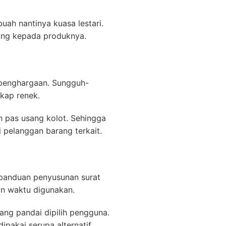
uah nantinya kuasa lestari.
rung kepada produknya.
 penghargaan. Sungguh-
kap renek.
h pas usang kolot. Sehingga
i pelanggan barang terkait.
panduan penyusunan surat
an waktu digunakan.
yang pandai dipilih pengguna.
pakai serupa alternatif.