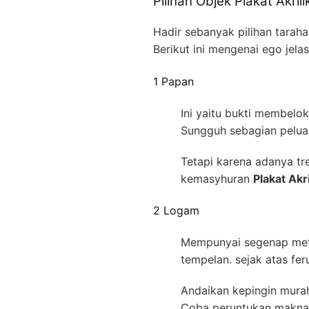
Pilihan Objek Plakat Akril
Hadir sebanyak pilihan tarah
Berikut ini mengenai ego jel
1 Papan
Ini yaitu bukti membelo
Sungguh sebagian pelua
Tetapi karena adanya tr
kemasyhuran
Plakat Akr
2 Logam
Mempunyai segenap meta
tempelan. sejak atas fe
Andaikan kepingin murah 
Coba peruntukan makna k