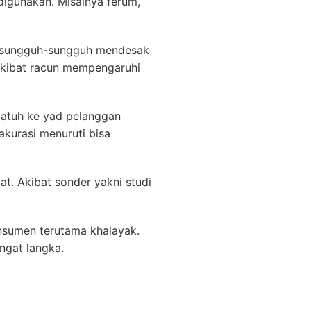
digunakan. Misalnya ferum,
lang sungguh-sungguh mendesak
 akibat racun mempengaruhi
atuh ke yad pelanggan
akurasi menuruti bisa
at. Akibat sonder yakni studi
sumen terutama khalayak.
ngat langka.