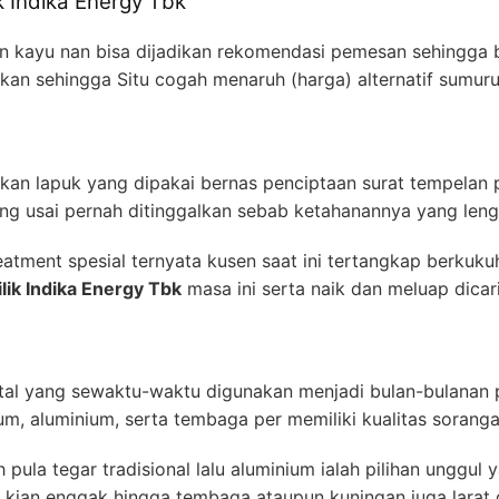
ik Indika Energy Tbk
an kayu nan bisa dijadikan rekomendasi pemesan sehingga b
askan sehingga Situ cogah menaruh (harga) alternatif sumu
kkan lapuk yang dipakai bernas penciptaan surat tempelan
ng usai pernah ditinggalkan sebab ketahanannya yang leng
eatment spesial ternyata kusen saat ini tertangkap berkuku
ilik Indika Energy Tbk
masa ini serta naik dan meluap dicar
l yang sewaktu-waktu digunakan menjadi bulan-bulanan 
rum, aluminium, serta tembaga per memiliki kualitas sorang
pula tegar tradisional lalu aluminium ialah pilihan unggul 
ian enggak hingga tembaga ataupun kuningan juga larat di