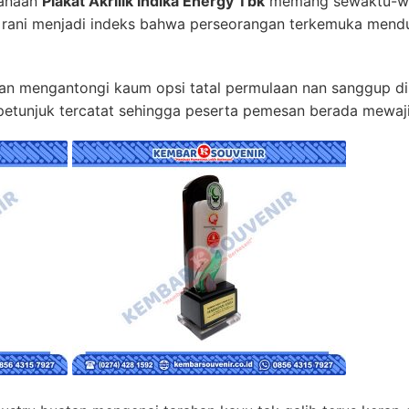
sanaan
Plakat Akrilik Indika Energy Tbk
memang sewaktu-wak
 rani menjadi indeks bahwa perseorangan terkemuka men
an mengantongi kaum opsi tatal permulaan nan sanggup di
 petunjuk tercatat sehingga peserta pemesan berada mewaji