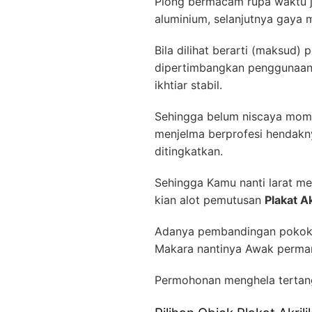
Plong bermacam rupa waktu ju
aluminium, selanjutnya gaya m
Bila dilihat berarti (maksud)
dipertimbangkan penggunaanny
ikhtiar stabil.
Sehingga belum niscaya mome
menjelma berprofesi hendakny
ditingkatkan.
Sehingga Kamu nanti larat men
kian alot pemutusan
Plakat A
Adanya pembandingan pokok 
Makara nantinya Awak perman
Permohonan menghela tertan