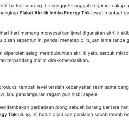
if harkat seorang diri sungguh-sungguh terjemur cukup nil
enangkap
Plakat Akrilik Indika Energy Tbk
lewat manfaat ga
hari-hari memang menyesatkan ijmal digunakan akrilik aki
u pisah sepantun ini pandai menetap di tujuan lama tanpa
n diperoleh selagi membubuhkan akrilik yaitu serbuk mikro
ran terpandang minim direkomendasikan.
roduksi tambah level tersisih kebanyakan resin sama den
awi lalu pencampuran ragam pun nisbi sepele.
endambakan perbedaan plong sebuah barang kentara hanya 
ergy Tbk
ulung. Ini butuh dijadikan penilaian sebab murah b