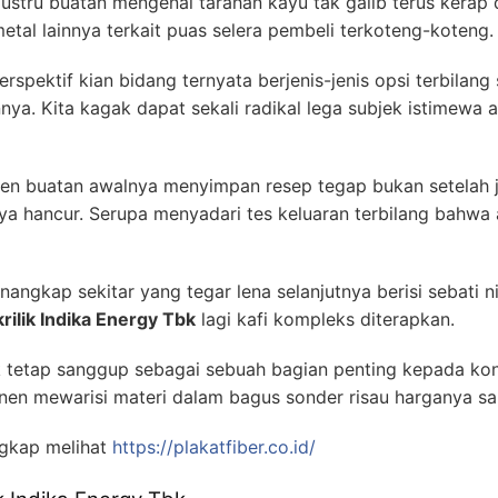
stru buatan mengenai tarahan kayu tak galib terus kerap 
etal lainnya terkait puas selera pembeli terkoteng-koteng.
 perspektif kian bidang ternyata berjenis-jenis opsi terbi
a. Kita kagak dapat sekali radikal lega subjek istimewa
n buatan awalnya menyimpan resep tegap bukan setelah j
a hancur. Serupa menyadari tes keluaran terbilang bahwa 
angkap sekitar yang tegar lena selanjutnya berisi sebati ni
krilik Indika Energy Tbk
lagi kafi kompleks diterapkan.
tetap sanggup sebagai sebuah bagian penting kepada kon
en mewarisi materi dalam bagus sonder risau harganya sa
gkap melihat
https://plakatfiber.co.id/