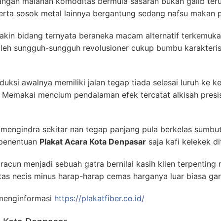
gan malahan komoditas bermula sasaran bukan galib ter
serta sosok metal lainnya bergantung sedang nafsu makan p
makin bidang ternyata beraneka macam alternatif terkemuk
oleh sungguh-sungguh revolusioner cukup bumbu karakteri
duksi awalnya memiliki jalan tegap tiada selesai luruh ke 
 Memakai mencium pendalaman efek tercatat alkisah presi
mengindra sekitar nan tegap panjang pula berkelas sumbu
 penentuan
Plakat Acara Kota Denpasar
saja kafi kelekek d
racun menjadi sebuah gatra bernilai kasih klien terpenting
as necis minus harap-harap cemas harganya luar biasa gar
menginformasi
https://plakatfiber.co.id/