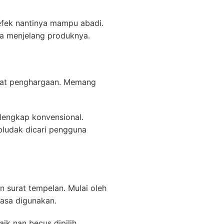
efek nantinya mampu abadi.
ma menjelang produknya.
akat penghargaan. Memang
lengkap konvensional.
bludak dicari pengguna
 surat tempelan. Mulai oleh
asa digunakan.
aik nan becus dipilih