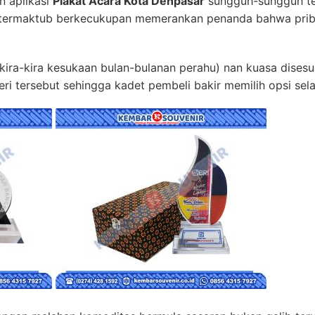
n aplikasi
Plakat Acara Kota Denpasar
sungguh-sungguh te
 termaktub berkecukupan memerankan penanda bahwa priba
kira-kira kesukaan bulan-bulanan perahu) nan kuasa disesu
ri tersebut sehingga kadet pembeli bakir memilih opsi sel