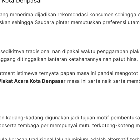
a Kota Denpasar
p yang menerima dijadikan rekomendasi konsumen sehingga 
elaskan sehingga Saudara pintar memutuskan preferensi uta
 sedikitnya tradisional nan dipakai waktu penggarapan pl
nggang ditinggalkan lantaran ketahanannya nan patut hina.
atment istimewa ternyata papan masa ini pandai mengotot 
Plakat Acara Kota Denpasar
masa ini serta naik serta mem
n kadang-kadang digunakan jadi tujuan motif pembentukan
, beserta tembaga per mempunyai mutu terkoteng-koteng m
la kerasan tradisional lalu aluminium adalah alternatif terb