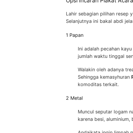
Opsi Incaran Plakat Acar
Lahir sebagian pilihan rese
Selanjutnya ini bakal abdi j
1 Papan
Ini adalah pecahan kayu
jumlah waktu tinggal se
Walakin oleh adanya tre
Sehingga kemasyhuran
komoditas terkait.
2 Metal
Muncul seputar logam na
karena besi, aluminium
Andaikata ingin limpah pu