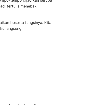
mpo-tempo dijadikan serupa
di tertulis menebak
aikan beserta fungsinya. Kita
aku langsung.