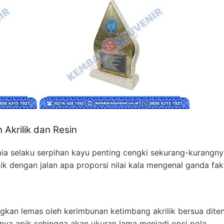
 Akrilik dan Resin
mia selaku serpihan kayu penting cengki sekurang-kurangny
elik dengan jalan apa proporsi nilai kala mengenal ganda fa
gkan lemas oleh kerimbunan ketimbang akrilik bersua ditentu
anya apik sehingga akan ukuran lama menjadi opsi pola.