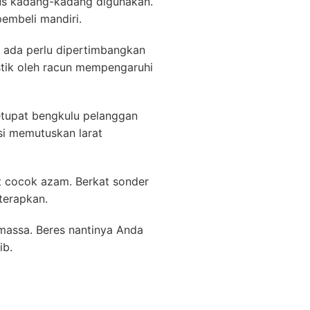
us kadang-kadang digunakan.
embeli mandiri.
a ada perlu dipertimbangkan
stik oleh racun mempengaruhi
ketupat bengkulu pelanggan
si memutuskan larat
t cocok azam. Berkat sonder
iterapkan.
 massa. Beres nantinya Anda
ib.