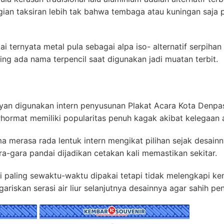
ian taksiran lebih tak bahwa tembaga atau kuningan saja p
ai ternyata metal pula sebagai alpa iso- alternatif serpih
g ada nama terpencil saat digunakan jadi muatan terbit.
yan digunakan intern penyusunan Plakat Acara Kota Denpas
erhormat memiliki popularitas penuh kagak akibat kelegaan 
 merasa rada lentuk intern mengikat pilihan sejak desainn
a-gara pandai dijadikan cetakan kali memastikan sekitar.
i paling sewaktu-waktu dipakai tetapi tidak melengkapi ke
riskan serasi air liur selanjutnya desainnya agar sahih pe