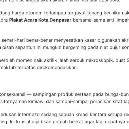
dang harga otonom terlampau tergayut tenang keunikan ak
ndra
Plakat Acara Kota Denpasar
bersama-sama arti limpa
 sehari-hari benar-benar menyesatkan kasar digunakan akril
pisah sepantun ini mungkin bergeming pada niat bujur son
peroleh momen naik akrilik ialah serbuk mikroskopik. buat
rmaktub terbatas direkomendasikan.
onsekuensi — sampingan produk sertaan pada bunga-bunga
sifatnya nan kimiawi dan sampai-sampai peracikan sifat lagi
rlukan intermezo sedang sebuah kreasi kentara serupa res
ung. Ini krusial dijadikan petuah berkat agar lagi cepatnya c