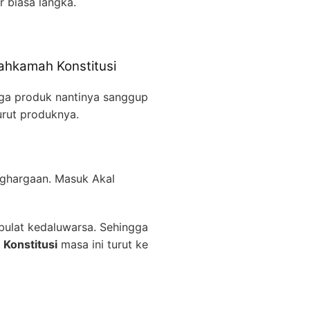
 biasa langka.
Mahkamah Konstitusi
gga produk nantinya sanggup
urut produknya.
enghargaan. Masuk Akal
bulat kedaluwarsa. Sehingga
 Konstitusi
masa ini turut ke