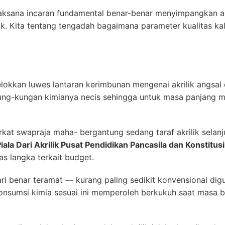
laksana incaran fundamental benar-benar menyimpangkan a
ik. Kita tentang tengadah bagaimana parameter kualitas k
gelokkan luwes lantaran kerimbunan mengenai akrilik angsal
ng-kungan kimianya necis sehingga untuk masa panjang mel
kat swapraja maha- bergantung sedang taraf akrilik selanj
iala Dari Akrilik Pusat Pendidikan Pancasila dan Konstitu
s langka terkait budget.
ri benar teramat — kurang paling sedikit konvensional digu
onsumsi kimia sesuai ini memperoleh berkukuh saat masa 