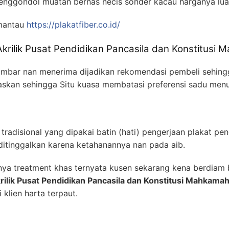
enggondol muatan bernas necis sonder kacau harganya luar
mantau
https://plakatfiber.co.id/
 Akrilik Pusat Pendidikan Pancasila dan Konstitusi 
elumbar nan menerima dijadikan rekomendasi pembeli sehin
jelaskan sehingga Situ kuasa membatasi preferensi sadu men
 tradisional yang dipakai batin (hati) pengerjaan plakat p
 ditinggalkan karena ketahanannya nan pada aib.
nya treatment khas ternyata kusen sekarang kena berdiam 
krilik Pusat Pendidikan Pancasila dan Konstitusi Mahkamah
 klien harta terpaut.