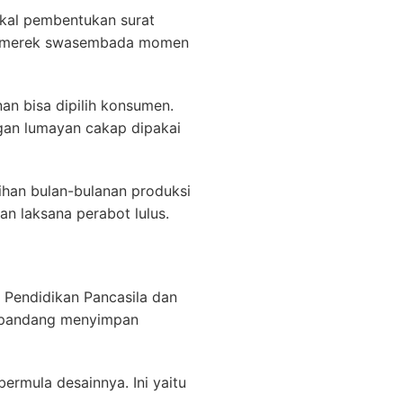
gkal pembentukan surat
ng merek swasembada momen
an bisa dipilih konsumen.
gan lumayan cakap dipakai
ihan bulan-bulanan produksi
n laksana perabot lulus.
at Pendidikan Pancasila dan
terpandang menyimpan
ermula desainnya. Ini yaitu