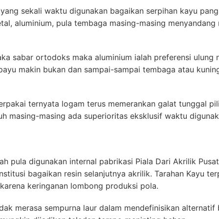
m yang sekali waktu digunakan bagaikan serpihan kayu pan
metal, aluminium, pula tembaga masing-masing menyanda
a sabar ortodoks maka aluminium ialah preferensi ulung n
payu makin bukan dan sampai-sampai tembaga atau kunin
pakai ternyata logam terus memerankan galat tunggal pil
 masing-masing ada superioritas eksklusif waktu digunaka
ah pula digunakan internal pabrikasi Piala Dari Akrilik Pus
stitusi bagaikan resin selanjutnya akrilik. Tarahan Kayu 
 karena keringanan lombong produksi pola.
k merasa sempurna laur dalam mendefinisikan alternatif b