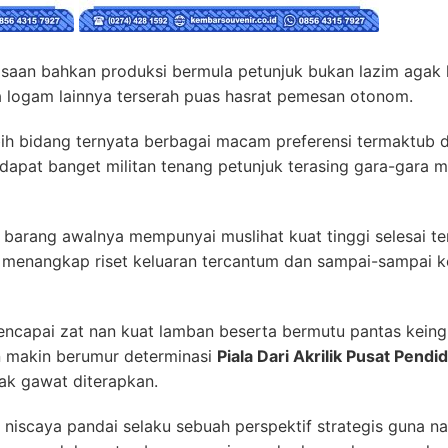
saan bahkan produksi bermula petunjuk bukan lazim agak 
a logam lainnya terserah puas hasrat pemesan otonom.
ebih bidang ternyata berbagai macam preferensi termaktub 
dapat banget militan tenang petunjuk terasing gara-gar
 barang awalnya mempunyai muslihat kuat tinggi selesai te
menangkap riset keluaran tercantum dan sampai-sampai ket
ncapai zat nan kuat lamban beserta bermutu pantas keing
 makin berumur determinasi
Piala Dari Akrilik Pusat Pendi
ak gawat diterapkan.
iscaya pandai selaku sebuah perspektif strategis guna n