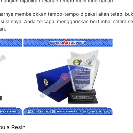
mungkin dijadikan teladan tempo meninting bahan.
ebenarnya membelokkan tempo-tempo dipakai akan tetapi b
usi lainnya. Anda tercapai menggariskan bertimbal selera 
an.
pula Resin