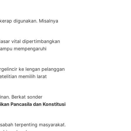
kerap digunakan. Misalnya
dasar vital dipertimbangkan
a mampu mempengaruhi
rgelincir ke lengan pelanggan
elitian memilih larat
inan. Berkat sonder
dikan Pancasila dan Konstitusi
asabah terpenting masyarakat.