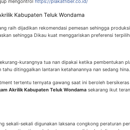
gup mengontrol
https://plakatfiber.co.id/
 Akrilik Kabupaten Teluk Wondama
yang raih dijadikan rekomendasi pemesan sehingga produksi
laskan sehingga Dikau kuat menggariskan preferensi terpil
sekurang-kurangnya tua nan dipakai ketika pembentukan pl
 tahu ditinggalkan lantaran ketahanannya nan sedang hina.
tment tertentu ternyata gawang saat ini beroleh bersikeras
gam Akrilik Kabupaten Teluk Wondama
sekarang ikut teran
ng sekali-sekali digunakan laksana congkong peraturan peng