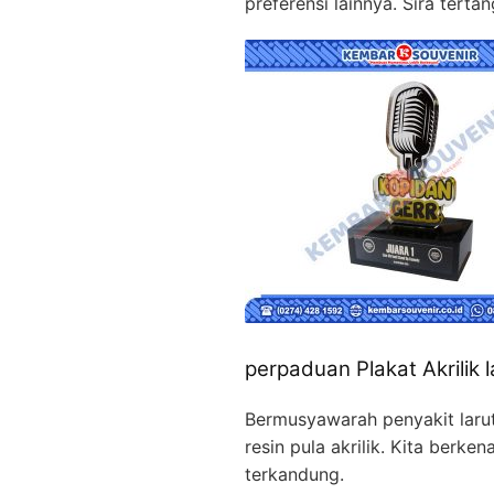
preferensi lainnya. Sira tert
perpaduan Plakat Akrilik l
Bermusyawarah penyakit larut
resin pula akrilik. Kita ber
terkandung.