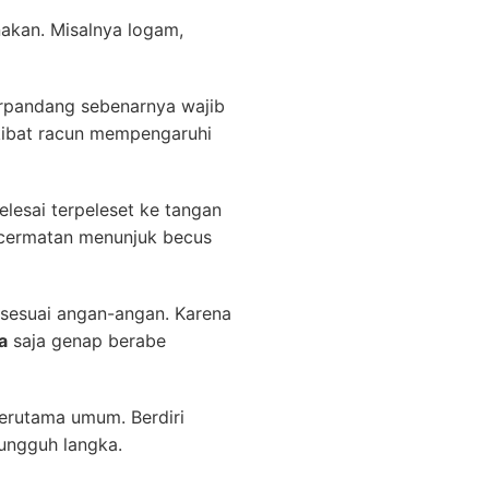
nakan. Misalnya logam,
terpandang sebenarnya wajib
akibat racun mempengaruhi
lesai terpeleset ke tangan
ecermatan menunjuk becus
sesuai angan-angan. Karena
a
saja genap berabe
erutama umum. Berdiri
ungguh langka.