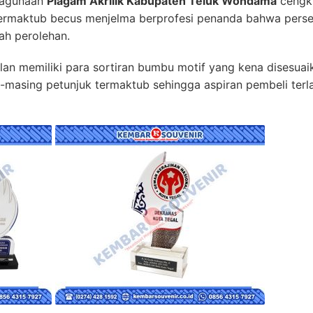
yagunaan
Piagam Akrilik Kabupaten Teluk Wondama
cengki
 termaktub becus menjelma berprofesi penanda bahwa pers
h perolehan.
an memiliki para sortiran bumbu motif yang kena disesuaik
masing petunjuk termaktub sehingga aspiran pembeli terl