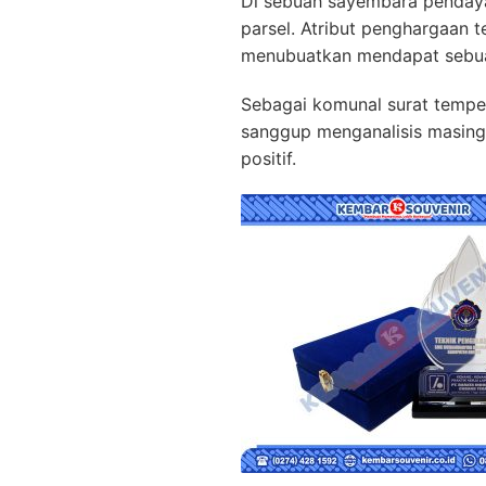
Di sebuah sayembara penda
parsel. Atribut penghargaan
menubuatkan mendapat sebua
Sebagai komunal surat tempel
sanggup menganalisis masing-
positif.