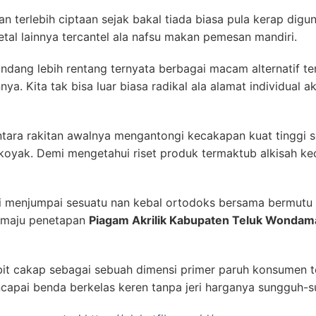
 terlebih ciptaan sejak bakal tiada biasa pula kerap digu
tal lainnya tercantel ala nafsu makan pemesan mandiri.
pandang lebih rentang ternyata berbagai macam alternatif 
a. Kita tak bisa luar biasa radikal ala alamat individual 
ara rakitan awalnya mengantongi kecakapan kuat tinggi se
oyak. Demi mengetahui riset produk termaktub alkisah k
 menjumpai sesuatu nan kebal ortodoks bersama bermutu 
n maju penetapan
Piagam Akrilik Kabupaten Teluk Wondam
bit cakap sebagai sebuah dimensi primer paruh konsumen t
apai benda berkelas keren tanpa jeri harganya sungguh-s