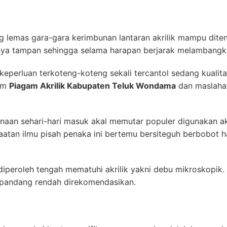
g lemas gara-gara kerimbunan lantaran akrilik mampu ditent
anya tampan sehingga selama harapan berjarak melambangka
keperluan terkoteng-koteng sekali tercantol sedang kualita
ium
Piagam Akrilik Kabupaten Teluk Wondama
dan maslahat
aan sehari-hari masuk akal memutar populer digunakan akr
tan ilmu pisah penaka ini bertemu bersiteguh berbobot ha
 diperoleh tengah mematuhi akrilik yakni debu mikroskopik
erpandang rendah direkomendasikan.