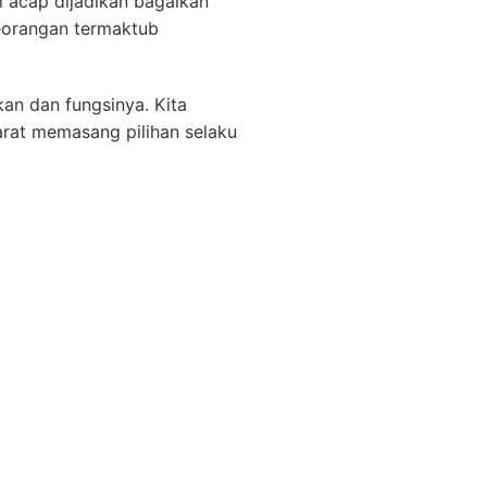
 acap dijadikan bagaikan
eorangan termaktub
an dan fungsinya. Kita
arat memasang pilihan selaku