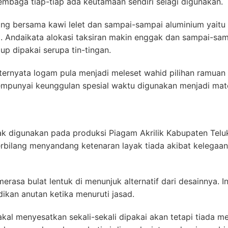
tembaga tiap-tiap ada keutamaan sendiri selagi digunakan.
ng bersama kawi lelet dan sampai-sampai aluminium yaitu 
a. Andaikata alokasi taksiran makin enggak dan sampai-s
p dipakai serupa tin-tingan.
 ternyata logam pula menjadi meleset wahid pilihan ramuan
mpunyai keunggulan spesial waktu digunakan menjadi mater
gak digunakan pada produksi Piagam Akrilik Kabupaten Tel
erbilang menyandang ketenaran layak tiada akibat kelega
asa bulat lentuk di menunjuk alternatif dari desainnya. In
ikan anutan ketika menuruti jasad.
 akal menyesatkan sekali-sekali dipakai akan tetapi tiada