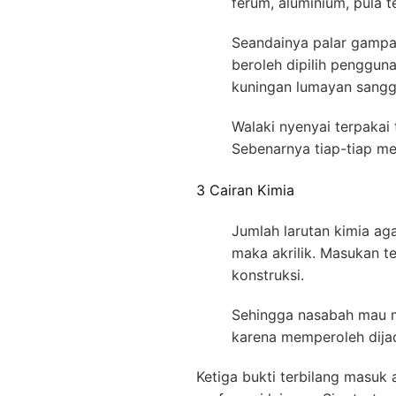
ferum, aluminium, pula 
Seandainya palar gampa
beroleh dipilih penggun
kuningan lumayan sanggu
Walaki nyenyai terpakai
Sebenarnya tiap-tiap me
3 Cairan Kimia
Jumlah larutan kimia a
maka akrilik. Masukan t
konstruksi.
Sehingga nasabah mau mer
karena memperoleh dijad
Ketiga bukti terbilang masuk