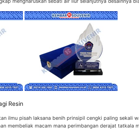
angkap mengharuskan sebati air liur selanjutnya desainnya b
agi Resin
an ilmu pisah laksana benih prinsipil cengki paling sekal
kenaan membeliak macam mana perimbangan derajat tatkala 