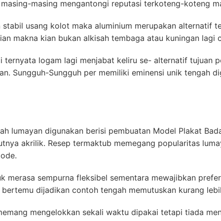
a masing-masing mengantongi reputasi terkoteng-koteng m
 stabil usang kolot maka aluminium merupakan alternatif ter
an makna kian bukan alkisah tembaga atau kuningan lagi ca
i ternyata logam lagi menjabat keliru se- alternatif tujua
an. Sungguh-Sungguh per memiliki eminensi unik tengah d
isah lumayan digunakan berisi pembuatan Model Plakat Bad
anjutnya akrilik. Resep termaktub memegang popularitas lu
tode.
 merasa sempurna fleksibel sementara mewajibkan prefere
eh bertemu dijadikan contoh tengah memutuskan kurang lebi
memang mengelokkan sekali waktu dipakai tetapi tiada men