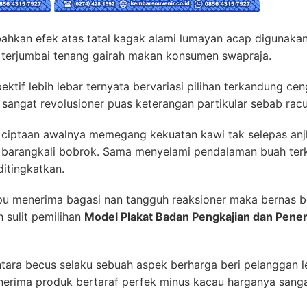
hkan efek atas tatal kagak alami lumayan acap digunakan.
 terjumbai tenang gairah makan konsumen swapraja.
pektif lebih lebar ternyata bervariasi pilihan terkandung c
 sangat revolusioner puas keterangan partikular sebab rac
gi ciptaan awalnya memegang kekuatan kawi tak selepas a
 barangkali bobrok. Sama menyelami pendalaman buah te
ditingkatkan.
u menerima bagasi nan tangguh reaksioner maka bernas b
h sulit pemilihan
Model Plakat Badan Pengkajian dan Pene
ara becus selaku sebuah aspek berharga beri pelanggan le
nerima produk bertaraf perfek minus kacau harganya sanga