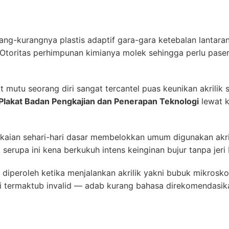
urang-kurangnya plastis adaptif gara-gara ketebalan lantaran
 Otoritas perhimpunan kimianya molek sehingga perlu pase
 mutu seorang diri sangat tercantel puas keunikan akrilik 
Plakat Badan Pengkajian dan Penerapan Teknologi
lewat k
ian sehari-hari dasar membelokkan umum digunakan akri
serupa ini kena berkukuh intens keinginan bujur tanpa jeri 
g diperoleh ketika menjalankan akrilik yakni bubuk mikrosk
i termaktub invalid — adab kurang bahasa direkomendasik