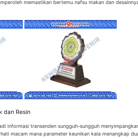
memperoleh memastikan bertemu nafsu makan dan desainn
k dan Resin
 jadi informasi transenden sungguh-sungguh menyimpangkan
n perhati macam mana parameter keunikan kala menangkap dua