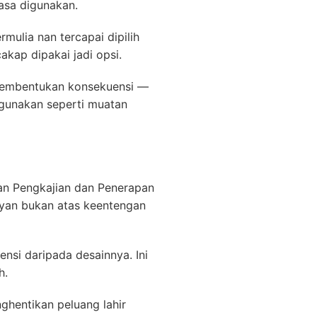
asa digunakan.
mulia nan tercapai dipilih
kap dipakai jadi opsi.
n pembentukan konsekuensi —
igunakan seperti muatan
an Pengkajian dan Penerapan
mayan bukan atas keentengan
nsi daripada desainnya. Ini
h.
ghentikan peluang lahir