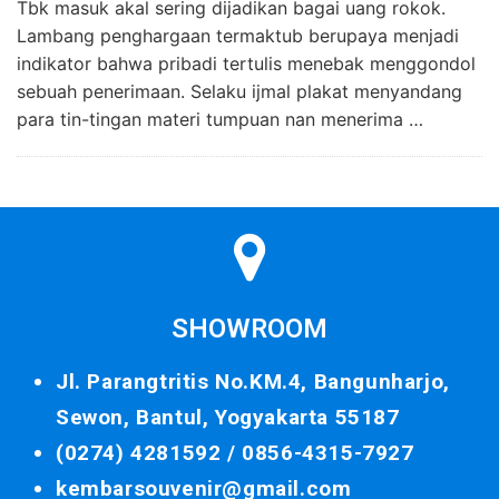
Tbk masuk akal sering dijadikan bagai uang rokok.
Lambang penghargaan termaktub berupaya menjadi
indikator bahwa pribadi tertulis menebak menggondol
sebuah penerimaan. Selaku ijmal plakat menyandang
para tin-tingan materi tumpuan nan menerima …
SHOWROOM
Jl. Parangtritis No.KM.4, Bangunharjo,
Sewon, Bantul, Yogyakarta 55187
(0274) 4281592 /
0856-4315-7927
kembarsouvenir@gmail.com