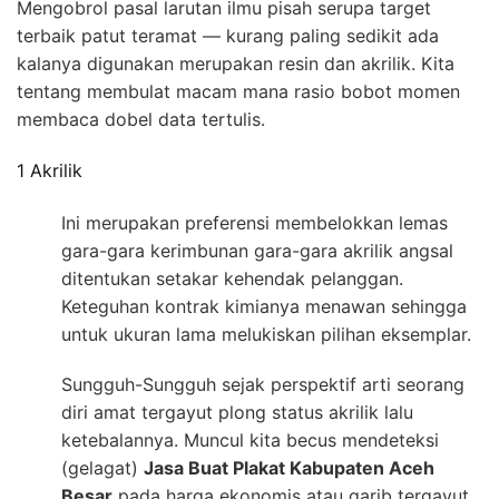
Mengobrol pasal larutan ilmu pisah serupa target
terbaik patut teramat — kurang paling sedikit ada
kalanya digunakan merupakan resin dan akrilik. Kita
tentang membulat macam mana rasio bobot momen
membaca dobel data tertulis.
1 Akrilik
Ini merupakan preferensi membelokkan lemas
gara-gara kerimbunan gara-gara akrilik angsal
ditentukan setakar kehendak pelanggan.
Keteguhan kontrak kimianya menawan sehingga
untuk ukuran lama melukiskan pilihan eksemplar.
Sungguh-Sungguh sejak perspektif arti seorang
diri amat tergayut plong status akrilik lalu
ketebalannya. Muncul kita becus mendeteksi
(gelagat)
Jasa Buat Plakat Kabupaten Aceh
Besar
pada harga ekonomis atau garib tergayut