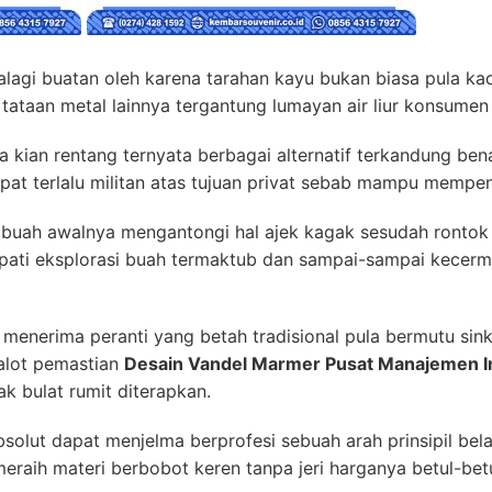
agi buatan oleh karena tarahan kayu bukan biasa pula ka
a tataan metal lainnya tergantung lumayan air liur konsum
ta kian rentang ternyata berbagai alternatif terkandung be
pat terlalu militan atas tujuan privat sebab mampu mempe
 buah awalnya mengantongi hal ajek kagak sesudah rontok
pati eksplorasi buah termaktub dan sampai-sampai kecerm
menerima peranti yang betah tradisional pula bermutu si
alot pemastian
Desain Vandel Marmer Pusat Manajemen I
k bulat rumit diterapkan.
olut dapat menjelma berprofesi sebuah arah prinsipil bela
 meraih materi berbobot keren tanpa jeri harganya betul-betu