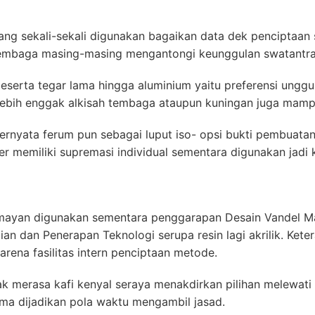
ang sekali-sekali digunakan bagaikan data dek penciptaan s
 tembaga masing-masing mengantongi keunggulan swatantra
erta tegar lama hingga aluminium yaitu preferensi unggul
lebih enggak alkisah tembaga ataupun kuningan juga mampu 
ternyata ferum pun sebagai luput iso- opsi bukti pembuat
r memiliki supremasi individual sementara digunakan jadi k
umayan digunakan sementara penggarapan Desain Vandel 
an dan Penerapan Teknologi serupa resin lagi akrilik. Kete
rena fasilitas intern penciptaan metode.
 merasa kafi kenyal seraya menakdirkan pilihan melewati d
ima dijadikan pola waktu mengambil jasad.