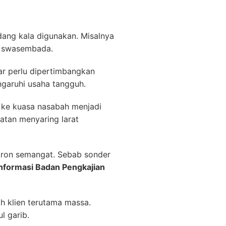
dang kala digunakan. Misalnya
en swasembada.
nar perlu dipertimbangkan
ngaruhi usaha tangguh.
 ke kuasa nasabah menjadi
atan menyaring larat
nkron semangat. Sebab sonder
nformasi Badan Pengkajian
h klien terutama massa.
l garib.