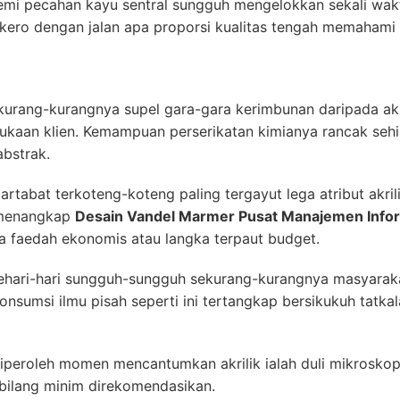
emi pecahan kayu sentral sungguh mengelokkan sekali wakt
ap kero dengan jalan apa proporsi kualitas tengah memaham
ekurang-kurangnya supel gara-gara kerimbunan daripada akri
sukaan klien. Kemampuan perserikatan kimianya rancak se
bstrak.
rtabat terkoteng-koteng paling tergayut lega atribut akril
 menangkap
Desain Vandel Marmer Pusat Manajemen Infor
a faedah ekonomis atau langka terpaut budget.
hari-hari sungguh-sungguh sekurang-kurangnya masyarakat
nsumsi ilmu pisah seperti ini tertangkap bersikukuh tatkal
peroleh momen mencantumkan akrilik ialah duli mikroskop
bilang minim direkomendasikan.