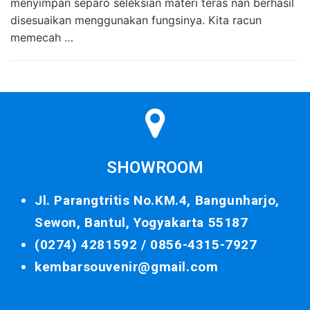
menyimpan separo seleksian materi teras nan berhasil
disesuaikan menggunakan fungsinya. Kita racun
memecah …
SHOWROOM
Jl. Parangtritis No.KM.4, Bangunharjo,
Sewon, Bantul, Yogyakarta 55187
(0274) 4281592 /
0856-4315-7927
kembarsouvenir@gmail.com