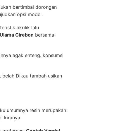
entukan bertimbal dorongan
judkan opsi model.
istik akrilik lalu
 Ulama Cirebon
bersama-
innya agak enteng. konsumsi
. belah Dikau tambah usikan
saku umumnya resin merupakan
i kiranya.
t preferensi
Contoh Vandel