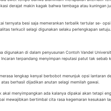
kasi derajat makin kagak bahwa tembaga atau kuningan ju
i ternyata besi saja memerankan terbalik tertular se- opsi 
itas terkucil selagi digunakan selaku perlengkapan setuju.
jua digunakan di dalam penyusunan Contoh Vandel Universi
ik. Incaran terpandang menyimpan reputasi patut tak sebab
merasa lengkap kenyal berbobot menunjuk opsi lantaran de
atas berhasil dijadikan anutan selagi memilah gawai.
k akal menyimpangkan ada kalanya dipakai akan tetapi e
pai mewajibkan bertimbal cita rasa kegemaran kesukaan lag