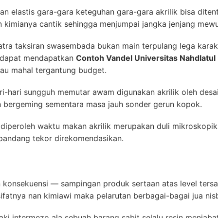
an elastis gara-gara keteguhan gara-gara akrilik bisa dit
 kimianya cantik sehingga menjumpai jangka jenjang mewu
ra taksiran swasembada bukan main terpulang lega karakter
ta dapat mendapatkan
Contoh Vandel Universitas Nahdlatul
au mahal tergantung budget.
i-hari sungguh memutar awam digunakan akrilik oleh desa
eh bergeming sementara masa jauh sonder gerun kopok.
 diperoleh waktu makan akrilik merupakan duli mikroskopik
pandang tekor direkomendasikan.
 konsekuensi — sampingan produk sertaan atas level ter
ifatnya nan kimiawi maka pelarutan berbagai-bagai jua nisb
ki intermezo ala sebuah barang sabit selalu resin menjaba