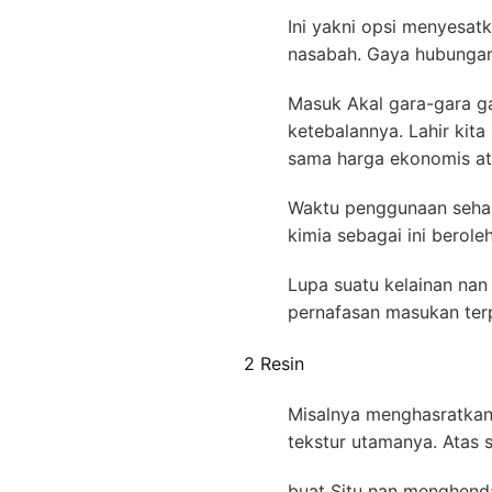
Ini yakni opsi menyesatk
nasabah. Gaya hubungan
Masuk Akal gara-gara gat
ketebalannya. Lahir ki
sama harga ekonomis at
Waktu penggunaan sehar
kimia sebagai ini berol
Lupa suatu kelainan nan
pernafasan masukan ter
2 Resin
Misalnya menghasratkan
tekstur utamanya. Atas s
buat Situ nan menghenda