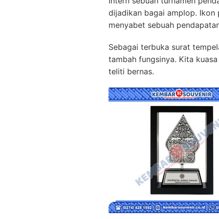
Intern sebuah turnamen pen
dijadikan bagai amplop. Iko
menyabet sebuah pendapatan
Sebagai terbuka surat tempe
tambah fungsinya. Kita kuas
teliti bernas.