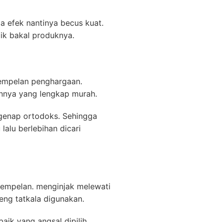
a efek nantinya becus kuat.
aik bakal produknya.
tempelan penghargaan.
annya yang lengkap murah.
 genap ortodoks. Sehingga
 lalu berlebihan dicari
tempelan. menginjak melewati
eng tatkala digunakan.
ik yang angsal dipilih