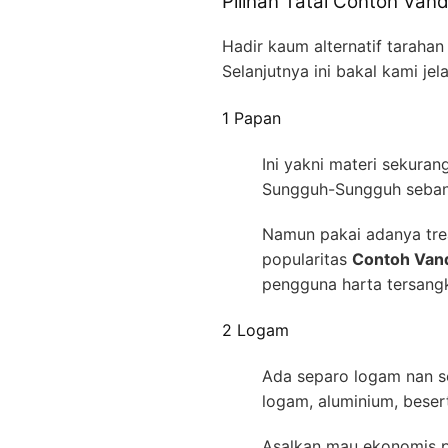
Pilihan Tatal Contoh Van
Hadir kaum alternatif taraha
Selanjutnya ini bakal kami je
1 Papan
Ini yakni materi sekura
Sungguh-Sungguh sebany
Namun pakai adanya trea
popularitas
Contoh Vand
pengguna harta tersangk
2 Logam
Ada separo logam nan s
logam, aluminium, beser
Asalkan mau ekonomis pu