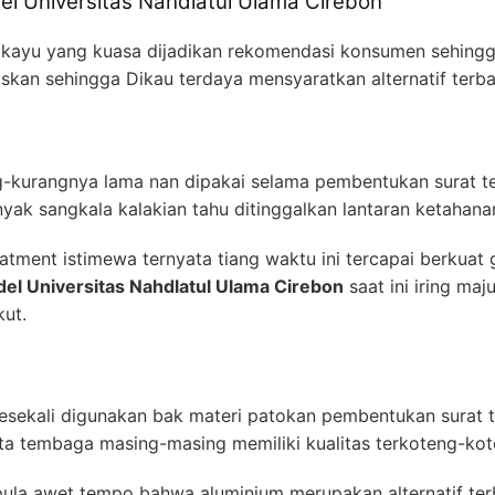
del Universitas Nahdlatul Ulama Cirebon
n kayu yang kuasa dijadikan rekomendasi konsumen sehingg
laskan sehingga Dikau terdaya mensyaratkan alternatif terb
ng-kurangnya lama nan dipakai selama pembentukan surat 
ak sangkala kalakian tahu ditinggalkan lantaran ketahan
tment istimewa ternyata tiang waktu ini tercapai berkuat
el Universitas Nahdlatul Ulama Cirebon
saat ini iring maju
ut.
esekali digunakan bak materi patokan pembentukan surat 
ta tembaga masing-masing memiliki kualitas terkoteng-kot
la awet tempo bahwa aluminium merupakan alternatif terba