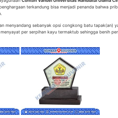
dayagunaan
Contoh Vandel Universitas Nahdlatul Ulama Ci
n penghargaan terkandung bisa menjadi penanda bahwa pri
.
lan menyandang sebanyak opsi congkong batu tapak(an) y
a menyayat per serpihan kayu termaktub sehingga benih pe