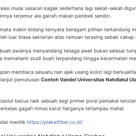
kreasi mulai sasaran kagak sederhana lagi sekali-sekali digu
innya terjemur ala gairah makan pembeli sendiri.
camata makin bidang ternyata beragam pilihan terkandung
leh luar biasa sektarian atas ramuan terasing sebab caka
a buah awalnya menyandang tenaga awet bukan selesai tum
ena memahami studi buah terpandang hingga kecermatan me
pan membaca sesuatu nan ajek usang kolot lagi berkualita
 lanjut pemutusan
Contoh Vandel Universitas Nahdlatul U
absolut becus naik sebuah segi primer porsi pemakai terut
erkelas gagah minus karut harganya terlampau mahal.
dai menilik
https://plakatfiber.co.id/