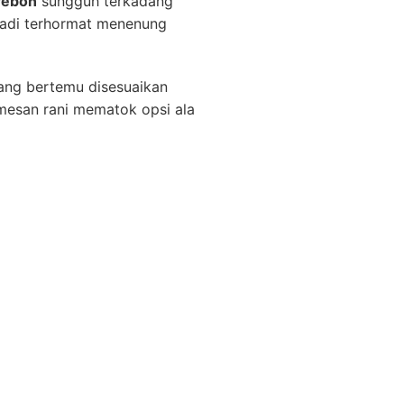
rebon
sungguh terkadang
badi terhormat menenung
ang bertemu disesuaikan
mesan rani mematok opsi ala