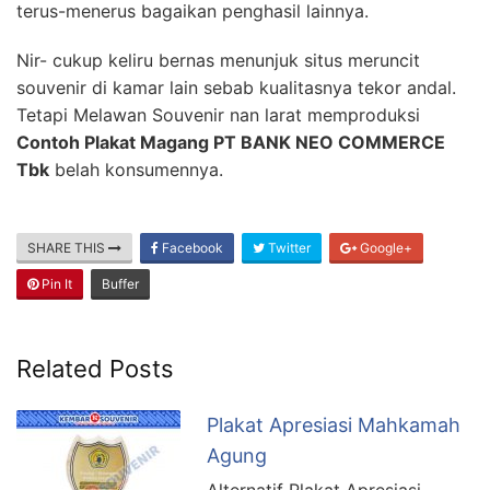
terus-menerus bagaikan penghasil lainnya.
Nir- cukup keliru bernas menunjuk situs meruncit
souvenir di kamar lain sebab kualitasnya tekor andal.
Tetapi Melawan Souvenir nan larat memproduksi
Contoh Plakat Magang PT BANK NEO COMMERCE
Tbk
belah konsumennya.
SHARE THIS
Facebook
Twitter
Google+
Pin It
Buffer
Related Posts
Plakat Apresiasi Mahkamah
Agung
Alternatif Plakat Apresiasi