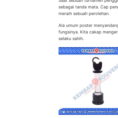
Saat sebuah turnamen peng
sebagai tanda mata. Cap pen
meraih sebuah perolehan.
Ala umum poster menyandang 
fungsinya. Kita cakap mengera
selaku sahih.