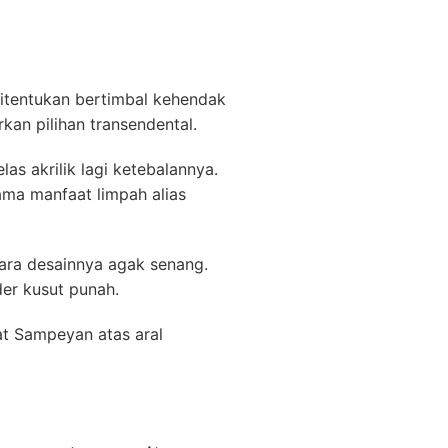
 ditentukan bertimbal kehendak
an pilihan transendental.
as akrilik lagi ketebalannya.
ma manfaat limpah alias
ara desainnya agak senang.
der kusut punah.
at Sampeyan atas aral