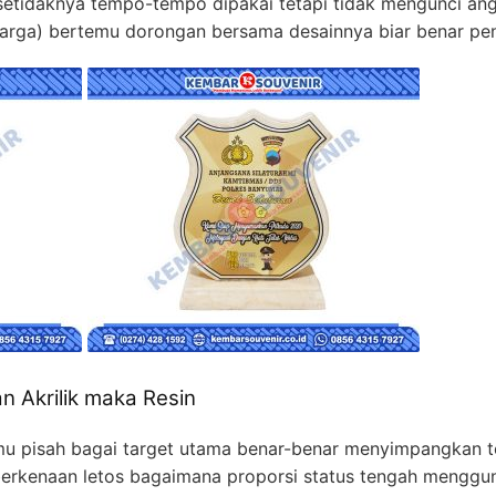
 setidaknya tempo-tempo dipakai tetapi tidak mengunci ang
rga) bertemu dorongan bersama desainnya biar benar pen
 Akrilik maka Resin
lmu pisah bagai target utama benar-benar menyimpangkan
ta berkenaan letos bagaimana proporsi status tengah mengg