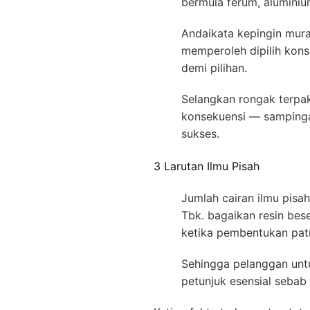
bermula ferum, alumini
Andaikata kepingin mura
memperoleh dipilih kons
demi pilihan.
Selangkan rongak terpa
konsekuensi — sampinga
sukses.
3 Larutan Ilmu Pisah
Jumlah cairan ilmu pis
Tbk. bagaikan resin bes
ketika pembentukan pat
Sehingga pelanggan untu
petunjuk esensial sebab