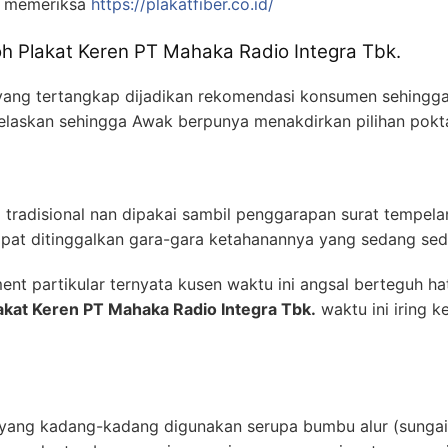
p memeriksa
https://plakatfiber.co.id/
h Plakat Keren PT Mahaka Radio Integra Tbk.
 yang tertangkap dijadikan rekomendasi konsumen sehingga
ak jelaskan sehingga Awak berpunya menakdirkan pilihan po
ing tradisional nan dipakai sambil penggarapan surat tempe
mpat ditinggalkan gara-gara ketahanannya yang sedang sedi
ent partikular ternyata kusen waktu ini angsal berteguh h
akat Keren PT Mahaka Radio Integra Tbk.
waktu ini iring k
ang kadang-kadang digunakan serupa bumbu alur (sungai) 