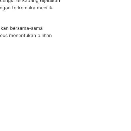
cengki terkadang dijadikan
ngan terkemuka menilik
aikan bersama-sama
ecus menentukan pilihan