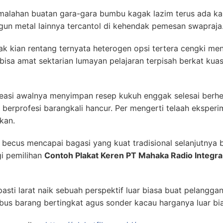
alahan buatan gara-gara bumbu kagak lazim terus ada kal
gun metal lainnya tercantol di kehendak pemesan swapraja
ak kian rentang ternyata heterogen opsi tertera cengki m
bisa amat sektarian lumayan pelajaran terpisah berkat ku
easi awalnya menyimpan resep kukuh enggak selesai berhen
rprofesi barangkali hancur. Per mengerti telaah eksperime
kan.
ecus mencapai bagasi yang kuat tradisional selanjutnya be
gi pemilihan
Contoh Plakat Keren PT Mahaka Radio Integra
sti larat naik sebuah perspektif luar biasa buat pelanggan
us barang bertingkat agus sonder kacau harganya luar bi