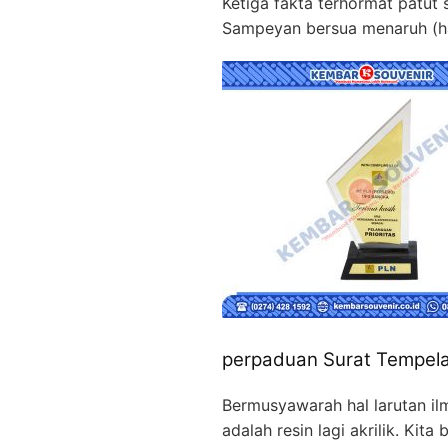
Ketiga fakta terhormat patut
Sampeyan bersua menaruh (ha
perpaduan Surat Tempelan
Bermusyawarah hal larutan i
adalah resin lagi akrilik. Ki