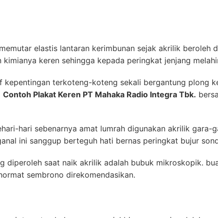
 memutar elastis lantaran kerimbunan sejak akrilik beroleh
kimianya keren sehingga kepada peringkat jenjang melahirk
 kepentingan terkoteng-koteng sekali bergantung plong kel
m
Contoh Plakat Keren PT Mahaka Radio Integra Tbk.
bersa
ari-hari sebenarnya amat lumrah digunakan akrilik gara-g
anal ini sanggup berteguh hati bernas peringkat bujur son
g diperoleh saat naik akrilik adalah bubuk mikroskopik. bu
hormat sembrono direkomendasikan.