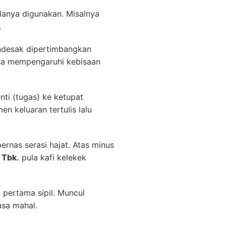
anya digunakan. Misalnya
.
endesak dipertimbangkan
asa mempengaruhi kebisaan
ti (tugas) ke ketupat
n keluaran tertulis lalu
rnas serasi hajat. Atas minus
 Tbk.
pula kafi kelekek
 pertama sipil. Muncul
asa mahal.