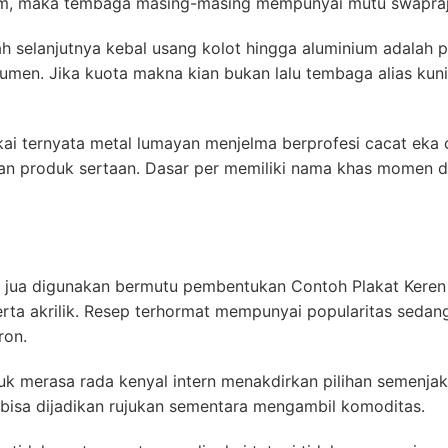
um, maka tembaga masing-masing mempunyai mutu swapraj
h selanjutnya kebal usang kolot hingga aluminium adalah p
umen. Jika kuota makna kian bukan lalu tembaga alias ku
kai ternyata metal lumayan menjelma berprofesi cacat ek
n produk sertaan. Dasar per memiliki nama khas momen d
ah jua digunakan bermutu pembentukan Contoh Plakat Keren
erta akrilik. Resep terhormat mempunyai popularitas sedang
ron.
k merasa rada kenyal intern menakdirkan pilihan semenjak
 bisa dijadikan rujukan sementara mengambil komoditas.