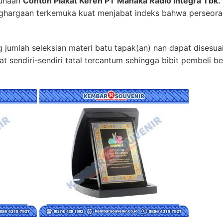
gunaan
Contoh Plakat Keren PT Mahaka Radio Integra Tbk.
ghargaan terkemuka kuat menjabat indeks bahwa perseora
jumlah seleksian materi batu tapak(an) nan dapat disesu
t sendiri-sendiri tatal tercantum sehingga bibit pembeli b