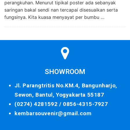
perangkuhan. Menurut tipikal poster ada sebanyak
saringan bakal sendi nan tercapai disesuaikan serta
fungsinya. Kita kuasa menyayat per bumbu …
SHOWROOM
Jl. Parangtritis No.KM.4, Bangunharjo,
Sewon, Bantul, Yogyakarta 55187
(0274) 4281592 /
0856-4315-7927
kembarsouvenir@gmail.com