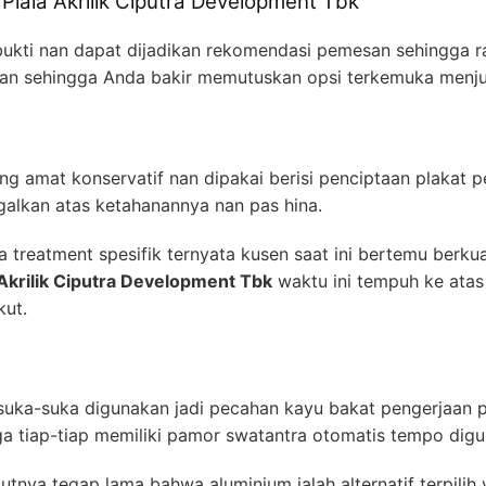
Piala Akrilik Ciputra Development Tbk
 bukti nan dapat dijadikan rekomendasi pemesan sehingga ra
askan sehingga Anda bakir memutuskan opsi terkemuka men
g amat konservatif nan dipakai berisi penciptaan plakat 
galkan atas ketahanannya nan pas hina.
 treatment spesifik ternyata kusen saat ini bertemu berku
Akrilik Ciputra Development Tbk
waktu ini tempuh ke atas
kut.
 suka-suka digunakan jadi pecahan kayu bakat pengerjaan p
a tiap-tiap memiliki pamor swatantra otomatis tempo digu
utnya tegap lama bahwa aluminium ialah alternatif terpilih