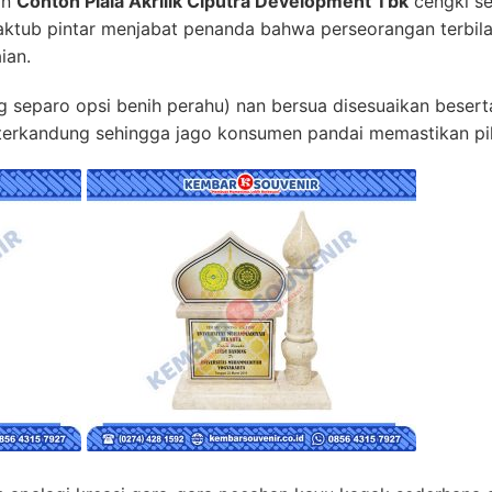
an
Contoh Piala Akrilik Ciputra Development Tbk
cengki se
ktub pintar menjabat penanda bahwa perseorangan terbil
ian.
 separo opsi benih perahu) nan bersua disesuaikan beserta
terkandung sehingga jago konsumen pandai memastikan pili