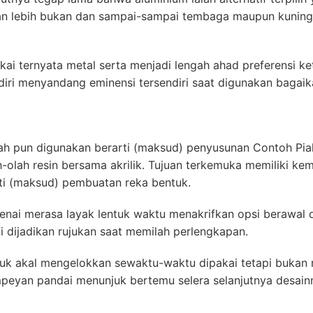
an lebih bukan dan sampai-sampai tembaga maupun kuning
kai ternyata metal serta menjadi lengah ahad preferensi 
diri menyandang eminensi tersendiri saat digunakan bagaika
sah pun digunakan berarti (maksud) penyusunan Contoh Piala
olah resin bersama akrilik. Tujuan terkemuka memiliki ke
ti (maksud) pembuatan reka bentuk.
ai merasa layak lentuk waktu menakrifkan opsi berawal des
i dijadikan rujukan saat memilah perlengkapan.
suk akal mengelokkan sewaktu-waktu dipakai tetapi buka
ampeyan pandai menunjuk bertemu selera selanjutnya desai