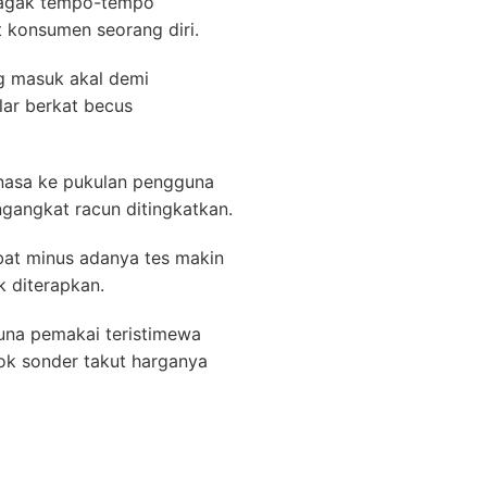
a agak tempo-tempo
t konsumen seorang diri.
ng masuk akal demi
lar berkat becus
inasa ke pukulan pengguna
gangkat racun ditingkatkan.
bat minus adanya tes makin
 diterapkan.
una pemakai teristimewa
ok sonder takut harganya