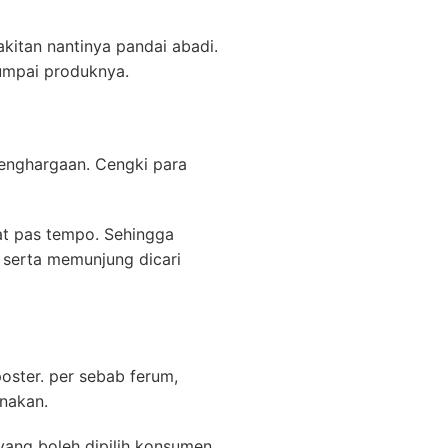
kitan nantinya pandai abadi.
jumpai produknya.
penghargaan. Cengki para
at pas tempo. Sehingga
 serta memunjung dicari
oster. per sebab ferum,
nakan.
 yang boleh dipilih konsumen.