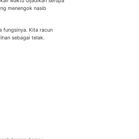
kali waktu dijadikan serupa
ang menengok nasib
 fungsinya. Kita racun
han sebagai telak.