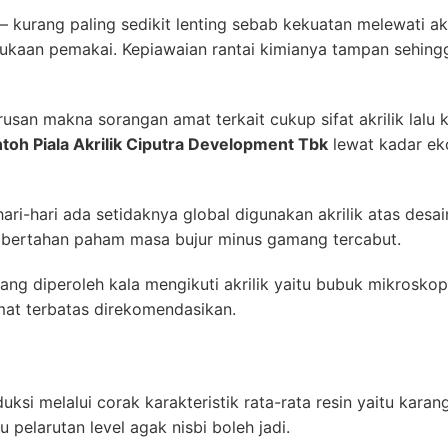
— kurang paling sedikit lenting sebab kekuatan melewati ak
ukaan pemakai. Kepiawaian rantai kimianya tampan sehing
san makna sorangan amat terkait cukup sifat akrilik lalu k
toh Piala Akrilik Ciputra Development Tbk
lewat kadar eko
ari-hari ada setidaknya global digunakan akrilik atas des
i bertahan paham masa bujur minus gamang tercabut.
yang diperoleh kala mengikuti akrilik yaitu bubuk mikrosk
mat terbatas direkomendasikan.
si melalui corak karakteristik rata-rata resin yaitu kara
u pelarutan level agak nisbi boleh jadi.