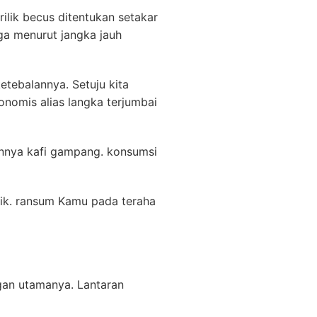
rilik becus ditentukan setakar
ga menurut jangka jauh
etebalannya. Setuju kita
nomis alias langka terjumbai
ainnya kafi gampang. konsumsi
opik. ransum Kamu pada teraha
ngan utamanya. Lantaran