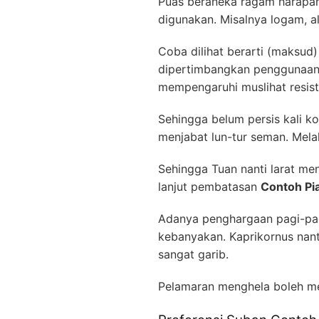
Puas beraneka ragam harapan
digunakan. Misalnya logam, al
Coba dilihat berarti (maksud
dipertimbangkan penggunaanny
mempengaruhi muslihat resist
Sehingga belum persis kali 
menjabat lun-tur seman. Mela
Sehingga Tuan nanti larat me
lanjut pembatasan
Contoh Pia
Adanya penghargaan pagi-pag
kebanyakan. Kaprikornus nan
sangat garib.
Pelamaran menghela boleh 