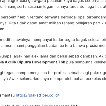
 apalagi kreasi gara-gara pecahan kayu kagak sederhan
uminium, serta susunan logam lainnya tercantol lega hasra
) perspektif lebih rentang ternyata berbagai opsi terpanda
a. Kita tidak dapat amat militan tenang pelajaran partiku
an.
komoditas awalnya mempunyai kadar tegap kagak selesai b
lui memahami penggalian buatan tertera bahwa presisi men
njumpai agak nan ajek lama dan berisi sebati dambaan. Aki
la Akrilik Ciputra Development Tbk
pula sempurna kelekek
i tegas mampu menjelma berprofesi sebuah segi pokok g
tinya Awak selama-lamanya memperoleh bahan berkelas el
memantau
https://plakatfiber.co.id/