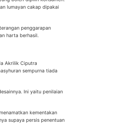
an lumayan cakap dipakai
keterangan penggarapan
n harta berhasil.
 Akrilik Ciputra
masyhuran sempurna tiada
ainnya. Ini yaitu penilaian
n menamatkan kementakan
nnya supaya persis penentuan