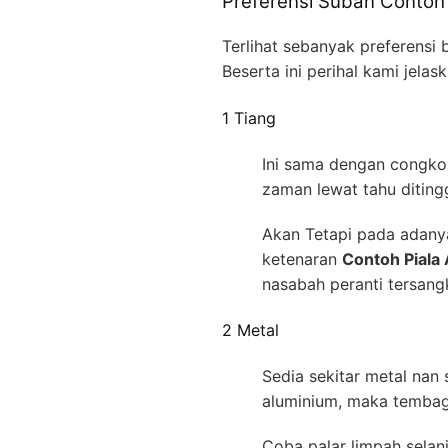
Preferensi Suban Contoh 
Terlihat sebanyak preferensi
Beserta ini perihal kami jel
1 Tiang
Ini sama dengan congkon
zaman lewat tahu diting
Akan Tetapi pada adanya
ketenaran
Contoh Piala 
nasabah peranti tersang
2 Metal
Sedia sekitar metal nan
aluminium, maka tembag
Coba palar limpah selanj