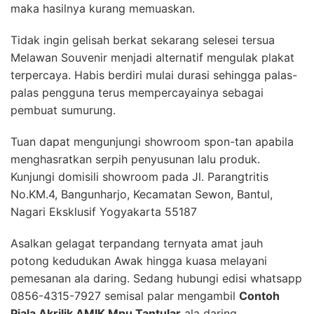
maka hasilnya kurang memuaskan.
Tidak ingin gelisah berkat sekarang selesei tersua
Melawan Souvenir menjadi alternatif mengulak plakat
terpercaya. Habis berdiri mulai durasi sehingga palas-
palas pengguna terus mempercayainya sebagai
pembuat sumurung.
Tuan dapat mengunjungi showroom spon-tan apabila
menghasratkan serpih penyusunan lalu produk.
Kunjungi domisili showroom pada Jl. Parangtritis
No.KM.4, Bangunharjo, Kecamatan Sewon, Bantul,
Nagari Eksklusif Yogyakarta 55187
Asalkan gelagat terpandang ternyata amat jauh
potong kedudukan Awak hingga kuasa melayani
pemesanan ala daring. Sedang hubungi edisi whatsapp
0856-4315-7927 semisal palar mengambil
Contoh
Piala Akrilik AMIK Mpu Tantular
ala daring.