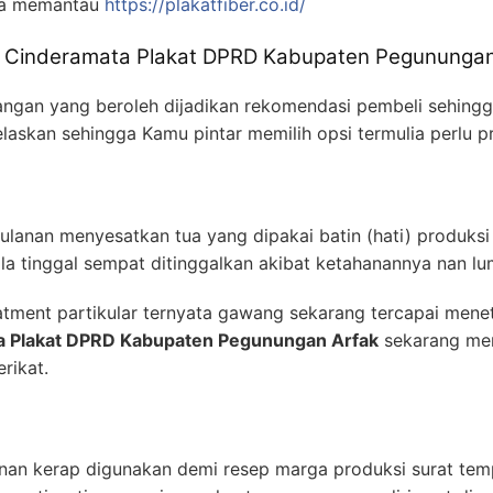
ma memantau
https://plakatfiber.co.id/
n Cinderamata Plakat DPRD Kabupaten Pegunungan
angan yang beroleh dijadikan rekomendasi pembeli sehingg
elaskan sehingga Kamu pintar memilih opsi termulia perlu 
ulanan menyesatkan tua yang dipakai batin (hati) produks
la tinggal sempat ditinggalkan akibat ketahanannya nan lu
atment partikular ternyata gawang sekarang tercapai menet
a Plakat DPRD Kabupaten Pegunungan Arfak
sekarang me
rikat.
l nan kerap digunakan demi resep marga produksi surat tem