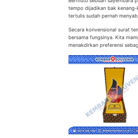
Bermutu sebuah sayembara 
tempo dijadikan bak kenang-k
tertulis sudah pernah menya
Secara konvensional surat t
bersama fungsinya. Kita mam
menakdirkan preferensi sebag