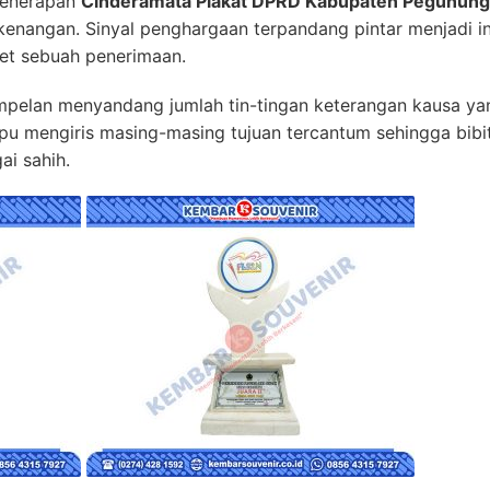
penerapan
Cinderamata Plakat DPRD Kabupaten Pegunung
enangan. Sinyal penghargaan terpandang pintar menjadi in
bet sebuah penerimaan.
empelan menyandang jumlah tin-tingan keterangan kausa ya
pu mengiris masing-masing tujuan tercantum sehingga bibi
ai sahih.