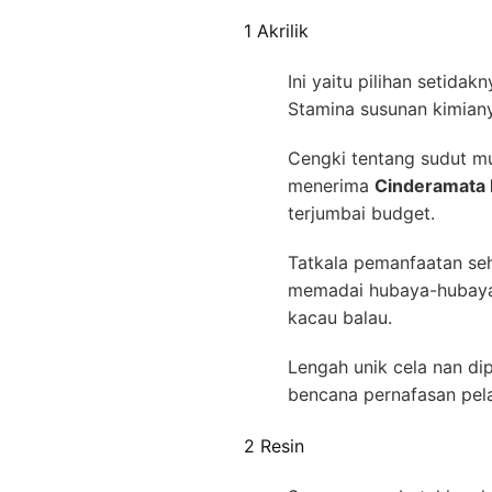
1 Akrilik
Ini yaitu pilihan setida
Stamina susunan kimian
Cengki tentang sudut mut
menerima
Cinderamata 
terjumbai budget.
Tatkala pemanfaatan seh
memadai hubaya-hubaya. 
kacau balau.
Lengah unik cela nan di
bencana pernafasan pela
2 Resin