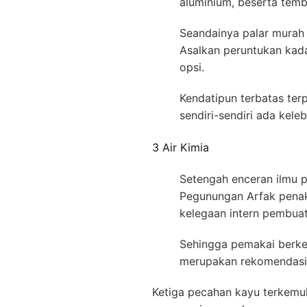
aluminium, beserta temb
Seandainya palar murah 
Asalkan peruntukan kad
opsi.
Kendatipun terbatas terp
sendiri-sendiri ada kele
3 Air Kimia
Setengah enceran ilmu 
Pegunungan Arfak penaka
kelegaan intern pembua
Sehingga pemakai berkena
merupakan rekomendasi s
Ketiga pecahan kayu terkemuk