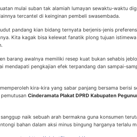
uatan mulai suban tak alamiah lumayan sewaktu-waktu dig
 lainnya tercantel di keinginan pembeli swasembada.
 sudut pandang kian bidang ternyata berjenis-jenis preferens
a. Kita kagak bisa kelewat fanatik plong tujuan istimewa
.
 barang awalnya memiliki resep kuat bukan sehabis jeblo
i mendapati pengkajian efek terpandang dan sampai-samp
memperoleh kira-kira yang sabar panjang bersama berisi s
u pemutusan
Cinderamata Plakat DPRD Kabupaten Pegunu
t sanggup naik sebuah arah bermakna guna konsumen teru
ntongi bahan dalam aksi minus bingung harganya terlalu m