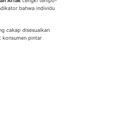
an Arfak
cengki tempo-
dikator bahwa individu
ng cakap disesuaikan
t konsumen pintar