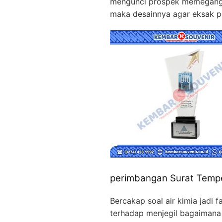
mengunci prospek memegang p
maka desainnya agar eksak p
perimbangan Surat Tempela
Bercakap soal air kimia jadi f
terhadap menjegil bagaimana