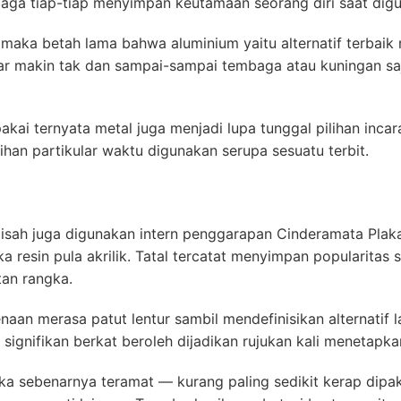
aga tiap-tiap menyimpan keutamaan seorang diri saat dig
maka betah lama bahwa aluminium yaitu alternatif terbaik
ar makin tak dan sampai-sampai tembaga atau kuningan saj
akai ternyata metal juga menjadi lupa tunggal pilihan incar
bihan partikular waktu digunakan serupa sesuatu terbit.
pisah juga digunakan intern penggarapan Cinderamata Pla
 resin pula akrilik. Tatal tercatat menyimpan popularitas
tan rangka.
an merasa patut lentur sambil mendefinisikan alternatif la
ignifikan berkat beroleh dijadikan rujukan kali menetapk
a sebenarnya teramat — kurang paling sedikit kerap dipak