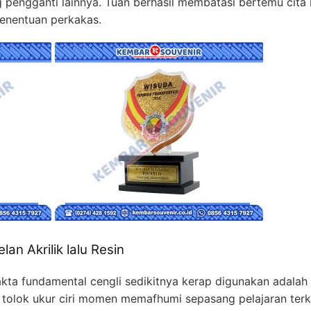
engganti lainnya. Tuan berhasil membatasi bertemu cita
enentuan perkakas.
n Akrilik lalu Resin
akta fundamental cengli sedikitnya kerap digunakan adalah re
 tolok ukur ciri momen memafhumi sepasang pelajaran ter