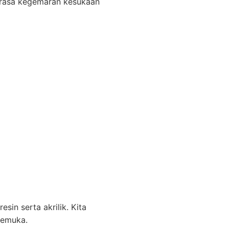
 rasa kegemaran kesukaan
sin serta akrilik. Kita
kemuka.