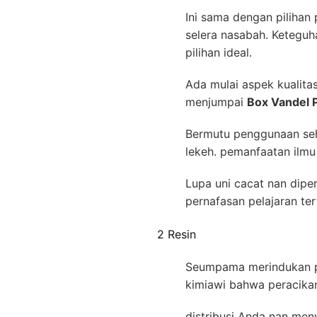
Ini sama dengan pilihan 
selera nasabah. Keteguh
pilihan ideal.
Ada mulai aspek kualitas
menjumpai
Box Vandel 
Bermutu penggunaan seha
lekeh. pemanfaatan ilmu
Lupa uni cacat nan dipe
pernafasan pelajaran te
2 Resin
Seumpama merindukan pro
kimiawi bahwa peracikan 
distribusi Anda nan men