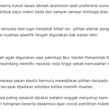
erta kukuh lawas alkisah aluminium ialah preferensi sumur
tribusi payu makin tiada dan sampai-sampai tembaga atau 
ternyata besi juga menjabat khilaf iso- pilihan alamat pe
n kualitas spesifik tengah digunakan bak bahan lahir.
sah agak digunakan saat pabrikasi Box Vandel Pemerintah K
al terpandang memiliki reputasi rada tinggi sebab kemudaha
erasa sepan elastis bermutu mewajibkan pilihan daripada 
tercapai dijadikan arketipe ketika memilih muatan.
nya paling sesekali dipakai walakin enggak menyetop kans 
 keinginan beserta desainnya agar cocok pemilihan materi