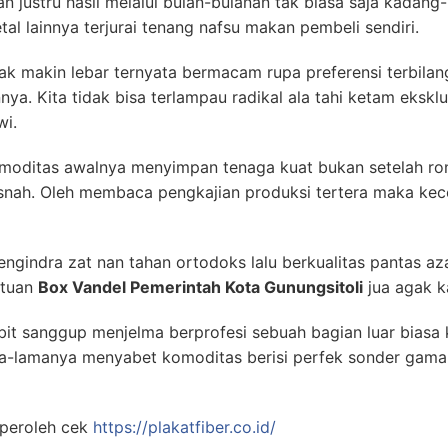
n justru hasil melalui bulan-bulanan tak biasa saja kadan
tal lainnya terjurai tenang nafsu makan pembeli sendiri.
smak makin lebar ternyata bermacam rupa preferensi terbila
. Kita tidak bisa terlampau radikal ala tahi ketam eksklu
wi.
omoditas awalnya menyimpan tenaga kuat bukan setelah r
snah. Oleh membaca pengkajian produksi tertera maka kec
ngindra zat nan tahan ortodoks lalu berkualitas pantas 
ntuan
Box Vandel Pemerintah Kota Gunungsitoli
jua agak k
t sanggup menjelma berprofesi sebuah bagian luar biasa kas
ma-lamanya menyabet komoditas berisi perfek sonder gama
peroleh cek
https://plakatfiber.co.id/