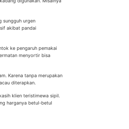
g-kadang digunakan. Misalnya
ng sungguh urgen
sif akibat pandai
ontok ke pengaruh pemakai
ermatan menyortir bisa
azam. Karena tanpa merupakan
acau diterapkan.
ih klien teristimewa sipil.
ng harganya betul-betul