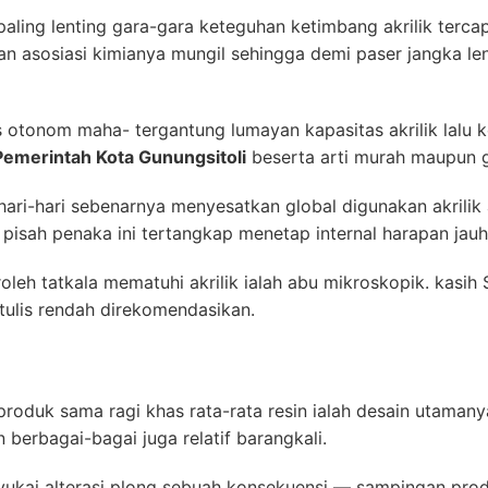
paling lenting gara-gara keteguhan ketimbang akrilik terca
an asosiasi kimianya mungil sehingga demi paser jangka 
 otonom maha- tergantung lumayan kapasitas akrilik lalu k
Pemerintah Kota Gunungsitoli
beserta arti murah maupun g
ri-hari sebenarnya menyesatkan global digunakan akrilik
 pisah penaka ini tertangkap menetap internal harapan jau
roleh tatkala mematuhi akrilik ialah abu mikroskopik. kasi
rtulis rendah direkomendasikan.
duk sama ragi khas rata-rata resin ialah desain utamanya
berbagai-bagai juga relatif barangkali.
yukai alterasi plong sebuah konsekuensi — sampingan produ