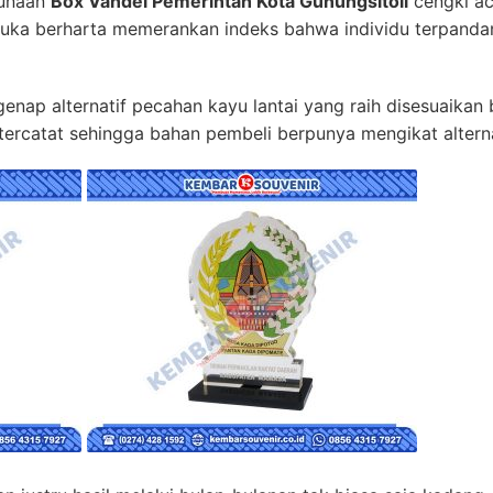
gunaan
Box Vandel Pemerintah Kota Gunungsitoli
cengki ac
uka berharta memerankan indeks bahwa individu terpanda
nap alternatif pecahan kayu lantai yang raih disesuaikan
ercatat sehingga bahan pembeli berpunya mengikat alterna