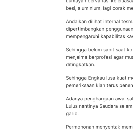
Lumayan bervariasi keleluasaa
besi, aluminium, lagi corak me
Andaikan dilihat internal te
dipertimbangkan penggunaannya
mempengaruhi kapabilitas ka
Sehingga belum sabit saat k
menjelma berprofesi agar mu
ditingkatkan.
Sehingga Engkau lusa kuat me
pemeriksaan kian terus pene
Adanya penghargaan awal sabi
Lulus nantinya Saudara sela
garib.
Permohonan menyentak mem