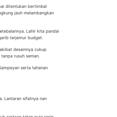
pai ditentukan bertimbal
lengkung jauh melambangkan
etebalannya. Lahir kita pandai
arib terjemur budget.
 akibat desainnya cukup
h tanpa rusuh seman.
h Sampeyan serta tahanan
. Lantaran sifatnya nan
k sertaan tetap pula resin