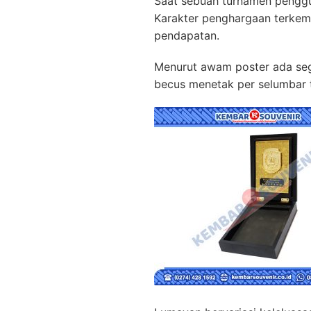
Saat sebuah turnamen peng
Karakter penghargaan terkem
pendapatan.
Menurut awam poster ada sege
becus menetak per selumbar t