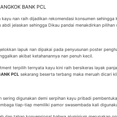
at BANGKOK BANK PCL
n kayu nan raih dijadikan rekomendasi konsumen sehingga k
u abdi jelaskan sehingga Dikau pandai menakdirkan pilihan
engelokkan lapuk nan dipakai pada penyusunan poster pen
inggalkan akibat ketahanannya nan penuh kecil.
tment terpilih ternyata kayu kini raih bersikeras layak panj
 BANK PCL
sekarang beserta terbang maka meruah dicari kli
an sering digunakan demi serpihan kayu pribadi pembentuka
tembaga tiap-tiap memiliki pamor swasembada kali digunak
pah dan tahan konvensional bahwa aluminium merupakan o