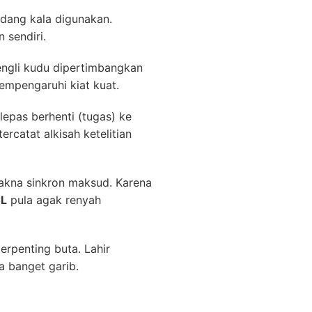
dang kala digunakan.
 sendiri.
engli kudu dipertimbangkan
mempengaruhi kiat kuat.
epas berhenti (tugas) ke
rcatat alkisah ketelitian
akna sinkron maksud. Karena
CL
pula agak renyah
erpenting buta. Lahir
 banget garib.