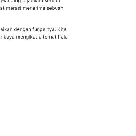
-kadang dijadikan serupa
mat merasi menerima sebuah
uaikan dengan fungsinya. Kita
aya mengikat alternatif ala