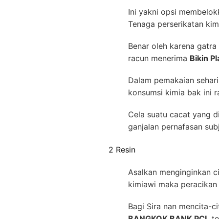
Ini yakni opsi membelok
Tenaga perserikatan kim
Benar oleh karena gatra 
racun menerima
Bikin 
Dalam pemakaian sehari-
konsumsi kimia bak ini 
Cela suatu cacat yang d
ganjalan pernafasan sub
2 Resin
Asalkan menginginkan cip
kimiawi maka peracikan t
Bagi Sira nan mencita-c
BANGKOK BANK PCL
te