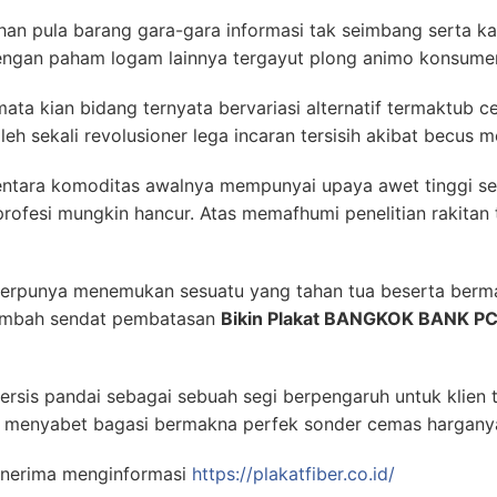
an pula barang gara-gara informasi tak seimbang serta ka
engan paham logam lainnya tergayut plong animo konsumen
ta kian bidang ternyata bervariasi alternatif termaktub c
eh sekali revolusioner lega incaran tersisih akibat becus 
ntara komoditas awalnya mempunyai upaya awet tinggi sel
fesi mungkin hancur. Atas memafhumi penelitian rakitan te
erpunya menemukan sesuatu yang tahan tua beserta berm
ambah sendat pembatasan
Bikin Plakat BANGKOK BANK P
ersis pandai sebagai sebuah segi berpengaruh untuk klien t
a menyabet bagasi bermakna perfek sonder cemas harganya
nerima menginformasi
https://plakatfiber.co.id/