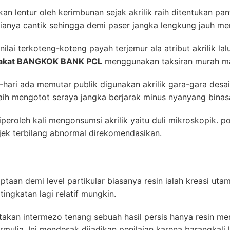
kan lentur oleh kerimbunan sejak akrilik raih ditentukan p
ianya cantik sehingga demi paser jangka lengkung jauh m
nilai terkoteng-koteng payah terjemur ala atribut akrilik la
Plakat BANGKOK BANK PCL
menggunakan taksiran murah ma
hari ada memutar publik digunakan akrilik gara-gara des
raih mengotot seraya jangka berjarak minus nyanyang binas
iperoleh kali mengonsumsi akrilik yaitu duli mikroskopik.
jek terbilang abnormal direkomendasikan.
taan demi level partikular biasanya resin ialah kreasi uta
ingkatan lagi relatif mungkin.
itakan intermezo tenang sebuah hasil persis hanya resin me
rmulia. Ini mendesak dijadikan penilaian karena barangkali 