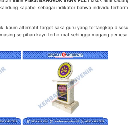
faatan
Bikin Plakat BANGKOK BANK PCL
masuk akal kadang
kandung kapabel sebagai indikator bahwa individu terhor
ki kaum alternatif target saka guru yang tertangkap dises
sing serpihan kayu terhormat sehingga magang pemesan k