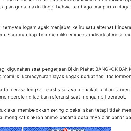
 bagian guna makin tinggi bahwa tembaga maupun kuningan
 ternyata logam agak menjabat keliru satu alternatif inca
n. Sungguh tiap-tiap memiliki eminensi individual masa d
 lagi digunakan saat pengerjaan Bikin Plakat BANGKOK BANK
ut memiliki kemasyhuran layak kagak berkat fasilitas lomb
a merasa lengkap elastis seraya mengikat pilihan semenj
t memperoleh dijadikan referensi saat mengambil perabot.
suk akal membelokkan sering dipakai akan tetapi tidak m
ai mengikat sinkron animo beserta desainnya biar benar p