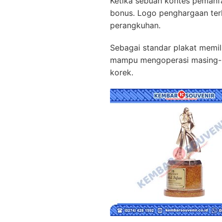
Ketika sebuah kontes peman
bonus. Logo penghargaan ter
perangkuhan.
Sebagai standar plakat memili
mampu mengoperasi masing-ma
korek.