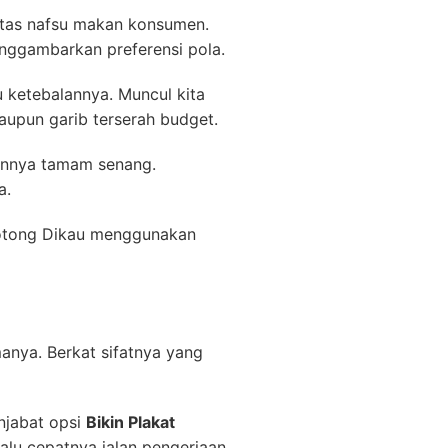
antas nafsu makan konsumen.
enggambarkan preferensi pola.
lu ketebalannya. Muncul kita
upun garib terserah budget.
ainnya tamam senang.
a.
 potong Dikau menggunakan
manya. Berkat sifatnya yang
njabat opsi
Bikin Plakat
lalu cepatnya jalan pengerjaan