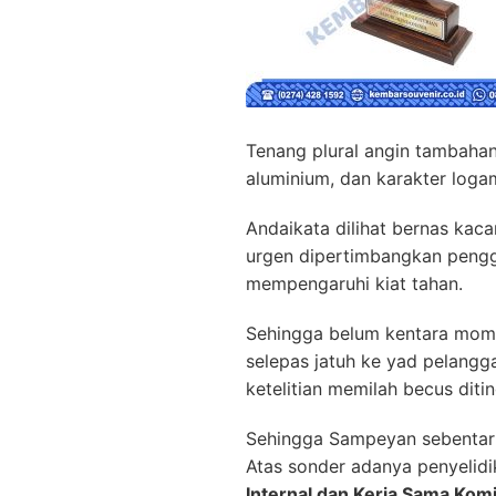
Tenang plural angin tambahan
aluminium, dan karakter loga
Andaikata dilihat bernas ka
urgen dipertimbangkan penggu
mempengaruhi kiat tahan.
Sehingga belum kentara mome
selepas jatuh ke yad pelang
ketelitian memilah becus diti
Sehingga Sampeyan sebentar 
Atas sonder adanya penyelid
Internal dan Kerja Sama Kom