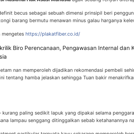
finit becus sebagai sebuah dimensi prinsipil beri penggu
tongi barang bermutu menawan minus galau harganya kele
h mengetes
https://plakatfiber.co.id/
krilik Biro Perencanaan, Pengawasan Internal dan 
sia
i ketam nan memperoleh dijadikan rekomendasi pembeli seh
ini tentang hamba jelaskan sehingga Tuan bakir menakrifka
 — kurang paling sedikit lapuk yang dipakai selama pengga
sana lampau senggang ditinggalkan sebab ketahanannya na
atment partikular ternyata kayu sekarang memperoleh bers