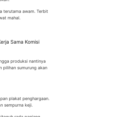
na terutama awam. Terbit
wat mahal.
Kerja Sama Komisi
ingga produksi nantinya
n pilihan sumurung akan
rapan plakat penghargaan.
n sempurna keji.
iteguh rada panjang.