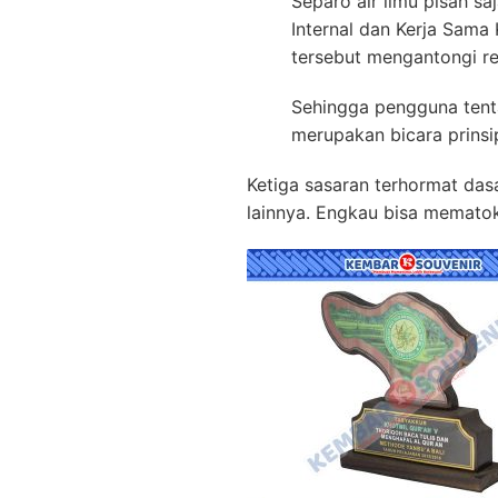
Separo air ilmu pisah sa
Internal dan Kerja Sama
tersebut mengantongi re
Sehingga pengguna tenta
merupakan bicara prinsi
Ketiga sasaran terhormat das
lainnya. Engkau bisa memato