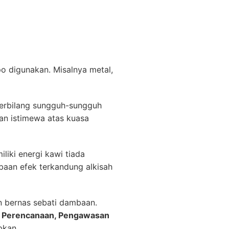
o digunakan. Misalnya metal,
terbilang sungguh-sungguh
an istimewa atas kuasa
iki energi kawi tiada
baan efek terkandung alkisah
n bernas sebati dambaan.
ro Perencanaan, Pengawasan
pkan.