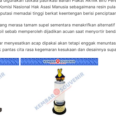
ja digunakan tatkala pabrikasi Bahan Plakat Akrilik Biro P
 Komisi Nasional Hak Asasi Manusia sebagaimana resin pula 
putasi memadai tinggi berkat keentengan berisi penciptaan
ng merasa tamam supel sementara menakrifkan alternatif m
pil sebab memperoleh dijadikan acuan saat menyortir bend
ar menyesatkan acap dipakai akan tetapi enggak menuntask
k pantas cita rasa kegemaran kesukaan dan desainnya supa