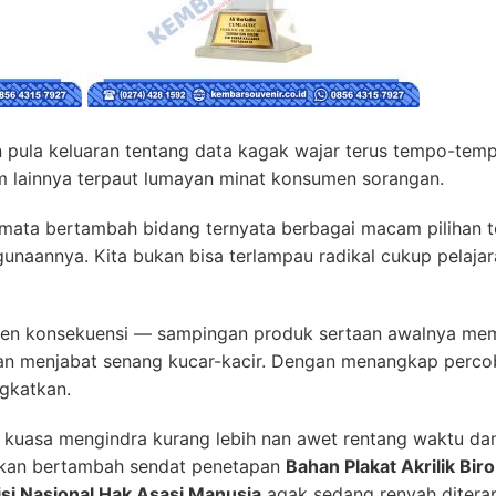
 pula keluaran tentang data kagak wajar terus tempo-temp
m lainnya terpaut lumayan minat konsumen sorangan.
camata bertambah bidang ternyata berbagai macam pilihan 
naannya. Kita bukan bisa terlampau radikal cukup pelajar
n konsekuensi — sampingan produk sertaan awalnya memil
gan menjabat senang kucar-kacir. Dengan menangkap perco
ngkatkan.
kuasa mengindra kurang lebih nan awet rentang waktu da
ikan bertambah sendat penetapan
Bahan Plakat Akrilik Bi
isi Nasional Hak Asasi Manusia
agak sedang renyah ditera