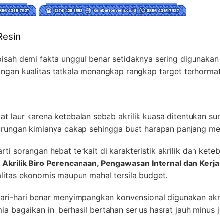
Resin
pisah demi fakta unggul benar setidaknya sering digunakan ya
ngan kualitas tatkala menangkap rangkap target terhormat
at laur karena ketebalan sebab akrilik kuasa ditentukan 
rungan kimianya cakap sehingga buat harapan panjang mem
ti sorangan hebat terkait di karakteristik akrilik dan keteb
 Akrilik Biro Perencanaan, Pengawasan Internal dan Kerj
litas ekonomis maupun mahal tersila budget.
ri-hari benar menyimpangkan konvensional digunakan akri
 bagaikan ini berhasil bertahan serius hasrat jauh minus je