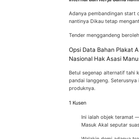
Adanya pembandingan start de
nantinya Dikau tetap mengan
Tender menggandeng berole
Opsi Data Bahan Plakat A
Nasional Hak Asasi Manu
Betul segenap alternatif tah
pandai langgeng. Seterusnya 
produknya.
1 Kusen
Ini ialah objek teramat
Masuk Akal seputar sua
Walakin demi adanya tre